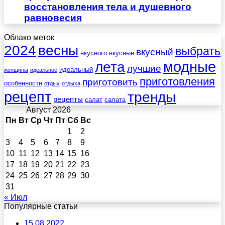
восстановления тела и душевного
равновесия
Облако меток
весны
2024
выбрать
вкусный
вкусного
вкусные
лета
модные
лучшие
идеальный
женщины
идеальное
приготовления
приготовить
особенности
отдых
отдыха
рецепт
тренды
рецепты
салат
салата
Август 2026
Пн
Вт
Ср
Чт
Пт
Сб
Вс
1
2
3
4
5
6
7
8
9
10
11
12
13
14
15
16
17
18
19
20
21
22
23
24
25
26
27
28
29
30
31
« Июл
Популярные статьи
15.08.2022