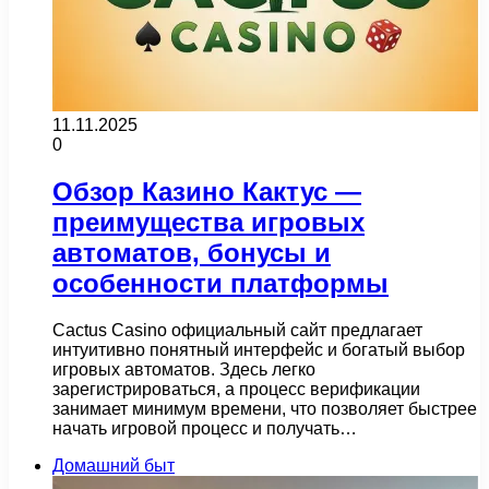
11.11.2025
0
Обзор Казино Кактус —
преимущества игровых
автоматов, бонусы и
особенности платформы
Cactus Casino официальный сайт предлагает
интуитивно понятный интерфейс и богатый выбор
игровых автоматов. Здесь легко
зарегистрироваться, а процесс верификации
занимает минимум времени, что позволяет быстрее
начать игровой процесс и получать…
Домашний быт