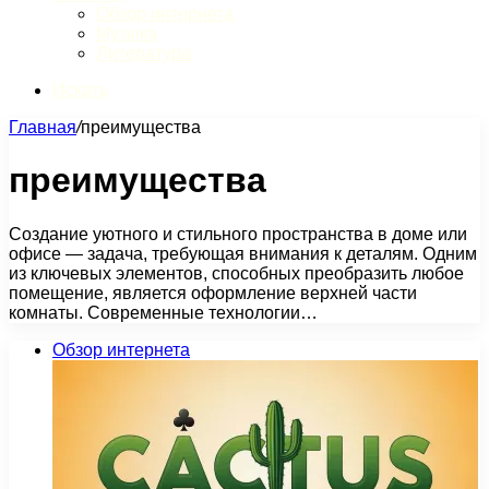
Обзор интернета
Музыка
Литература
Искать
Главная
/
преимущества
преимущества
Создание уютного и стильного пространства в доме или
офисе — задача, требующая внимания к деталям. Одним
из ключевых элементов, способных преобразить любое
помещение, является оформление верхней части
комнаты. Современные технологии…
Обзор интернета