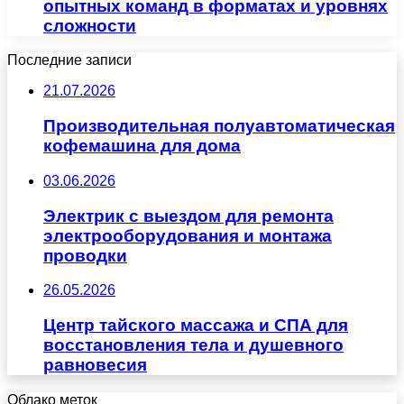
опытных команд в форматах и уровнях
сложности
Последние записи
21.07.2026
Производительная полуавтоматическая
кофемашина для дома
03.06.2026
Электрик с выездом для ремонта
электрооборудования и монтажа
проводки
26.05.2026
Центр тайского массажа и СПА для
восстановления тела и душевного
равновесия
Облако меток