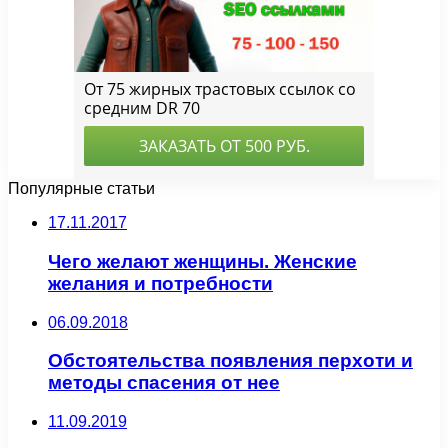
Популярные статьи
17.11.2017
Чего желают женщины. Женские
желания и потребности
06.09.2018
Обстоятельства появления перхоти и
методы спасения от нее
11.09.2019