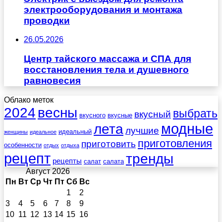
электрооборудования и монтажа
проводки
26.05.2026
Центр тайского массажа и СПА для
восстановления тела и душевного
равновесия
Облако меток
весны
2024
выбрать
вкусный
вкусного
вкусные
лета
модные
лучшие
идеальный
женщины
идеальное
приготовления
приготовить
особенности
отдых
отдыха
рецепт
тренды
рецепты
салат
салата
Август 2026
Пн
Вт
Ср
Чт
Пт
Сб
Вс
1
2
3
4
5
6
7
8
9
10
11
12
13
14
15
16