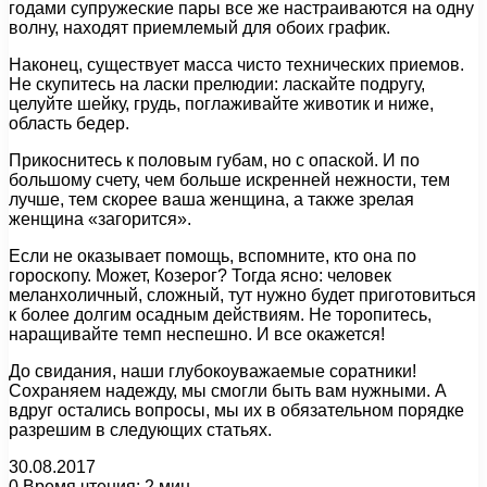
годами супружеские пары все же настраиваются на одну
волну, находят приемлемый для обоих график.
Наконец, существует масса чисто технических приемов.
Не скупитесь на ласки прелюдии: ласкайте подругу,
целуйте шейку, грудь, поглаживайте животик и ниже,
область бедер.
Прикоснитесь к половым губам, но с опаской. И по
большому счету, чем больше искренней нежности, тем
лучше, тем скорее ваша женщина, а также зрелая
женщина «загорится».
Если не оказывает помощь, вспомните, кто она по
гороскопу. Может, Козерог? Тогда ясно: человек
меланхоличный, сложный, тут нужно будет приготовиться
к более долгим осадным действиям. Не торопитесь,
наращивайте темп неспешно. И все окажется!
До свидания, наши глубокоуважаемые соратники!
Сохраняем надежду, мы смогли быть вам нужными. А
вдруг остались вопросы, мы их в обязательном порядке
разрешим в следующих статьях.
30.08.2017
0
Время чтения: 2 мин.