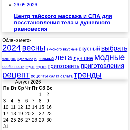
26.05.2026
Центр тайского массажа и СПА для
восстановления тела и душевного
равновесия
Облако меток
весны
2024
выбрать
вкусный
вкусного
вкусные
лета
модные
лучшие
идеальный
женщины
идеальное
приготовления
приготовить
особенности
отдых
отдыха
рецепт
тренды
рецепты
салат
салата
Август 2026
Пн
Вт
Ср
Чт
Пт
Сб
Вс
1
2
3
4
5
6
7
8
9
10
11
12
13
14
15
16
17
18
19
20
21
22
23
24
25
26
27
28
29
30
31