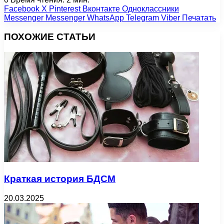
Facebook
X
Pinterest
Вконтакте
Одноклассники
Messenger
Messenger
WhatsApp
Telegram
Viber
Печатать
ПОХОЖИЕ СТАТЬИ
Краткая история БДСМ
20.03.2025