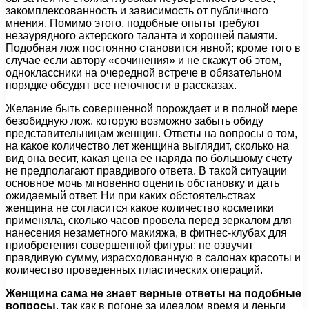
закомплексованность и зависимость от публичного
мнения. Помимо этого, подобные опыты требуют
незаурядного актерского таланта и хорошей памяти.
Подобная лож постоянно становится явной; кроме того в
случае если автору «сочинения» и не скажут об этом,
одноклассники на очередной встрече в обязательном
порядке обсудят все неточности в рассказах.
Желание быть совершенной порождает и в полной мере
безобидную лож, которую возможно забыть обиду
представительницам женщин. Ответы на вопросы о том,
на какое количество лет женщина выглядит, сколько на
вид она весит, какая цена ее наряда по большому счету
не предполагают правдивого ответа. В такой ситуации
основное мочь мгновенно оценить обстановку и дать
ожидаемый ответ. Ни при каких обстоятельствах
женщина не согласится какое количество косметики
применяла, сколько часов провела перед зеркалом для
нанесения незаметного макияжа, в фитнес-клубах для
приобретения совершенной фигуры; не озвучит
правдивую сумму, израсходованную в салонах красоты и
количество проведенных пластических операций.
Женщина сама не знает верные ответы на подобные
вопросы
, так как в погоне за идеалом время и деньги