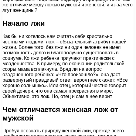
же отличие между ложью мужской и женской, и из-за чего
лгут женщины?
Начало лжи
Как бы ни хотелось нам считать себя кристально
честными людьми, лож – обязательный атрибут нашей
жизни. Более того, без лжи ни один человек не имел
возможность долго и благополучно существовать в
социуме. Ко лжи ребенка приучают практически с
младенчества. К примеру, по окончании родительской
ссоры мама всплакнула. Вряд ли на вопрос
озадаченного ребенка: «Что произошло?», она даст
развернутый правдивый ответ, вероятнее скажет: «Все
хорошо солнышко». Или отец, который честно говорит
своей дочери, что она самая прекрасная в мире.
Объективно, это лож. Но, отец и сам в нее верит.
Чем отличается женская лож от
мужской
Пробуя осознать природу женской лжи, прежде всего