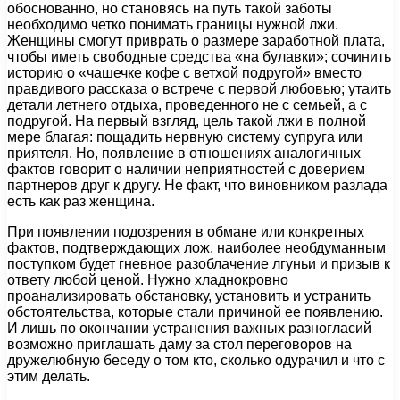
обоснованно, но становясь на путь такой заботы
необходимо четко понимать границы нужной лжи.
Женщины смогут приврать о размере заработной плата,
чтобы иметь свободные средства «на булавки»; сочинить
историю о «чашечке кофе с ветхой подругой» вместо
правдивого рассказа о встрече с первой любовью; утаить
детали летнего отдыха, проведенного не с семьей, а с
подругой. На первый взгляд, цель такой лжи в полной
мере благая: пощадить нервную систему супруга или
приятеля. Но, появление в отношениях аналогичных
фактов говорит о наличии неприятностей с доверием
партнеров друг к другу. Не факт, что виновником разлада
есть как раз женщина.
При появлении подозрения в обмане или конкретных
фактов, подтверждающих лож, наиболее необдуманным
поступком будет гневное разоблачение лгуньи и призыв к
ответу любой ценой. Нужно хладнокровно
проанализировать обстановку, установить и устранить
обстоятельства, которые стали причиной ее появлению.
И лишь по окончании устранения важных разногласий
возможно приглашать даму за стол переговоров на
дружелюбную беседу о том кто, сколько одурачил и что с
этим делать.