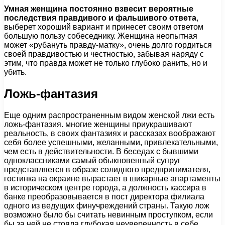
Умная женщина постоянно взвесит вероятные
последствия правдивого и фальшивого ответа
,
выберет хороший вариант и принесет своим ответом
большую пользу собеседнику. Женщина неопытная
может «рубануть правду-матку», очень долго гордиться
своей правдивостью и честностью, забывая наряду с
этим, что правда может не только глубоко ранить, но и
убить.
Ложь-фантазия
Еще одним распространенным видом женской лжи есть
ложь-фантазия. многие женщины приукрашивают
реальность, в своих фантазиях и рассказах воображают
себя более успешными, желанными, привлекательными,
чем есть в действительности. В беседах с бывшими
одноклассниками самый обыкновенный супруг
представляется в образе солидного предпринимателя,
гостинка на окраине вырастает в шикарные апартаменты
в историческом центре города, а должность кассира в
банке преобразовывается в пост директора филиала
одного из ведущих финучреждений страны. Такую лож
возможно было бы считать невинным проступком, если
бы за ней не стояла глубокая неуверенность в себе,