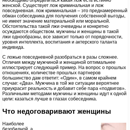
необходимо определиться какая лож есть истинно
женской. Существует лож криминальная и лож
повседневная. лож криминальная – это преднамеренный
обман собеседника для получения собственной выгоды,
не имеет значение материальной или моральной.
Обстоятельства такой лжи очевидны и конкретно
осуждаются обществом. мужчины и женщины в такой
лжи однообразны, все зависит только от порядочности,
уровня интеллекта, воспитания и актерского таланта
индивида.
С ложью повседневной разобраться в разы сложнее.
Отличия между мужчиной и женщиной оптимальнее
иллюстрирует следующий пример. На вопрос о прошлых
отношениях, количестве прошлых партнеров
большинство дам ответит: «Один», в самом крайнем
случае: «Два». Мужчина в той же ситуации вероятнее
приукрасит реальность и добавит себе пара «подвигов».
Различными методами мужчины и женщины идут к одной
цели: казаться лучше в глазах собеседника.
Что недоговаривают женщины
Наиболее
безобидной, а