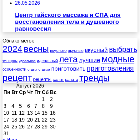
26.05.2026
Центр тайского массажа и СПА для
восстановления тела и душевного
равновесия
Облако меток
весны
2024
выбрать
вкусный
вкусного
вкусные
лета
модные
лучшие
идеальный
женщины
идеальное
приготовления
приготовить
особенности
отдых
отдыха
рецепт
тренды
рецепты
салат
салата
Август 2026
Пн
Вт
Ср
Чт
Пт
Сб
Вс
1
2
3
4
5
6
7
8
9
10
11
12
13
14
15
16
17
18
19
20
21
22
23
24
25
26
27
28
29
30
31