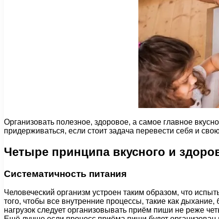
Организовать полезное, здоровое, а самое главное вкусн
придерживаться, если стоит задача перевести себя и сво
Четыре принципа вкусного и здоро
Систематичность питания
Человеческий организм устроен таким образом, что испы
того, чтобы все внутренние процессы, такие как дыхание
нагрузок следует организовывать приём пиши не реже четы
Ещё лучше если процесс приёма пиши будет организован в