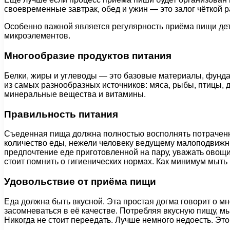
своевременные завтрак, обед и ужин — это залог чёткой р
Особенно важной является регулярность приёма пищи дет
микроэлементов.
Многообразие продуктов питания
Белки, жиры и углеводы — это базовые материалы, фундам
из самых разнообразных источников: мяса, рыбы, птицы, 
минеральные вещества и витамины.
Правильность питания
Съеденная пища должна полностью восполнять потраченну
количество еды, нежели человеку ведущему малоподвижны
предпочтение еде приготовленной на пару, уважать овощи
стоит помнить о гигиенических нормах. Как минимум мыть
Удовольствие от приёма пищи
Еда должна быть вкусной. Эта простая догма говорит о м
засомневаться в её качестве. Потребляя вкусную пищу, м
Никогда не стоит переедать. Лучше немного недоесть. Эт