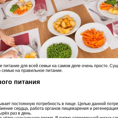
ое питание для всей семьи на самом деле очень просто. Су
ю семью на правильное питание.
вого питания
тывает постоянную потребность в пище. Целью данной потр
, биение сердца, работа органов пищеварения и регенераци
рёх раз в день.
 чётко назначенное время. В ритме современной жизни сло