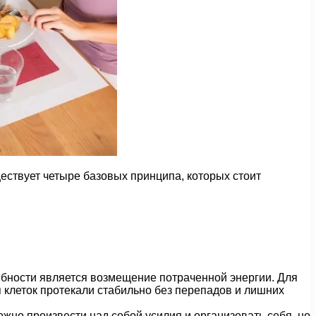
ществует четыре базовых принципа, которых стоит
ебности является возмещение потраченной энергии. Для
я клеток протекали стабильно без перепадов и лишних
жно произвести над собой усилия и организовать себя, но