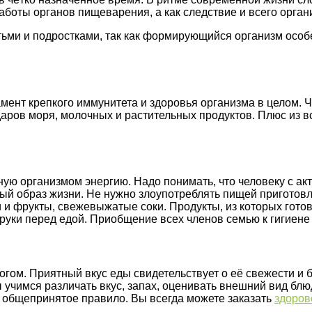
аботы органов пищеварения, а как следствие и всего орган
ьми и подростками, так как формирующийся организм особ
ент крепкого иммунитета и здоровья организма в целом. Ч
даров моря, молочных и растительных продуктов. Плюс из в
ю организмом энергию. Надо понимать, что человеку с ак
й образ жизни. Не нужно злоупотреблять пищей приготовл
 и фрукты, свежевыжатые соки. Продукты, из которых гото
 руки перед едой. Приобщение всех членов семью к гигиене
ногом. Приятный вкус еды свидетельствует о её свежести и
ы учимся различать вкус, запах, оценивать внешний вид бл
о общепринятое правило. Вы всегда можете заказать
здоров