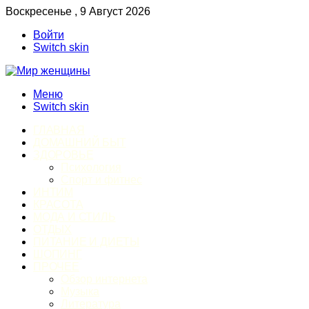
Воскресенье , 9 Август 2026
Войти
Switch skin
Меню
Switch skin
ГЛАВНАЯ
ДОМАШНИЙ БЫТ
ЗДОРОВЬЕ
Психология
Спорт и фитнес
ИНТИМ
КРАСОТА
МОДА И СТИЛЬ
ОТДЫХ
ПИТАНИЕ И ДИЕТЫ
ШОПИНГ
ПРОЧЕЕ
Обзор интернета
Музыка
Литература