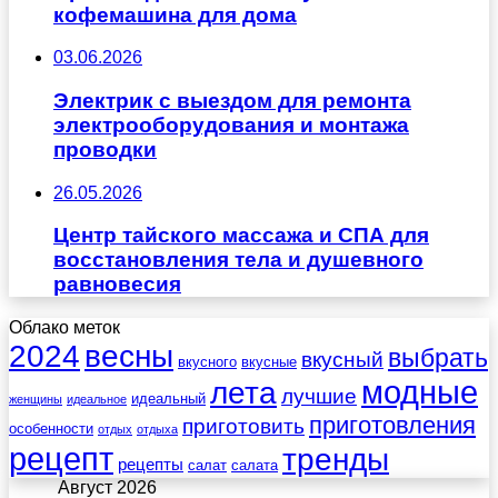
кофемашина для дома
03.06.2026
Электрик с выездом для ремонта
электрооборудования и монтажа
проводки
26.05.2026
Центр тайского массажа и СПА для
восстановления тела и душевного
равновесия
Облако меток
весны
2024
выбрать
вкусный
вкусного
вкусные
лета
модные
лучшие
идеальный
женщины
идеальное
приготовления
приготовить
особенности
отдых
отдыха
рецепт
тренды
рецепты
салат
салата
Август 2026