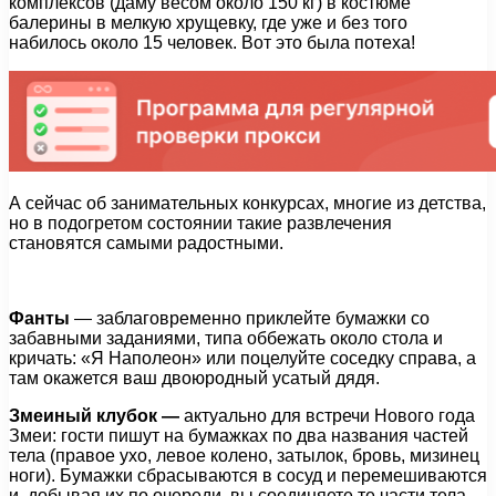
комплексов (даму весом около 150 кг) в костюме
балерины в мелкую хрущевку, где уже и без того
набилось около 15 человек. Вот это была потеха!
А сейчас об занимательных конкурсах, многие из детства,
но в подогретом состоянии такие развлечения
становятся самыми радостными.
Фанты
— заблаговременно приклейте бумажки со
забавными заданиями, типа оббежать около стола и
кричать: «Я Наполеон» или поцелуйте соседку справа, а
там окажется ваш двоюродный усатый дядя.
Змеиный клубок —
актуально для встречи Нового года
Змеи: гости пишут на бумажках по два названия частей
тела (правое ухо, левое колено, затылок, бровь, мизинец
ноги). Бумажки сбрасываются в сосуд и перемешиваются
и, добывая их по очереди, вы соединяете те части тела,