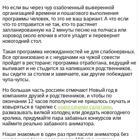
Но если вы через чур озабоченный выверенной
организацией времени и пошагового выполнения
программы человек, то это не ваш вариант. А что если
что-то отправится не так, кто-то растянет
запланированную на 2 минуты песню на полчаса или
хоровод около елочки в итоге упадет и перевернет
новогодний стол.
Такая программа неожиданностей не для слабонервных.
Все организовано и с неудачами на чужой совести
пройдет в ресторане: программа отработана, ведущий не
выпивает и не стыдится за напившихся родственников,
вы сидите за столом и замечаете, как другие побеждают
чупа-чупсы.
Но большая часть россиян отмечают Новый год в
компаниях друзей и родственников, и чтобы по
окончании 12 часов пополуночи не пришлось скучать и
ковыряться в тарелке с
новогодними салатами
,
размазывать вилкой холодец или доедать новогоднего
кролика, придумайте пара забавных конкурсов или
наймите реально забавного аниматора.
Наши знакомые в один раз пригласили аниматора без