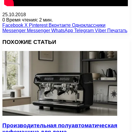
25.10.2018
0
Время чтения: 2 мин.
Facebook
X
Pinterest
Вконтакте
Одноклассники
Messenger
Messenger
WhatsApp
Telegram
Viber
Печатать
ПОХОЖИЕ СТАТЬИ
Производительная полуавтоматическая
кофемашина для дома