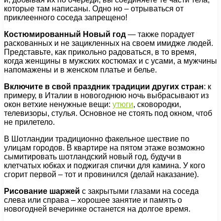
которые там написаны. Одно но – отрываться от
приклеенного соседа запрещено!
Костюмированный Новый год
— также порадует
раскованных и не зацикленных на своем имидже людей.
Представьте, как прикольно радоваться, в то время,
когда женщины в мужских костюмах и с усами, а мужчины
напомажены и в женском платье и белье.
Включите в свой праздник традиции других стра
н
: к
примеру, в Италии в новогоднюю ночь выбрасывают из
окон ветхие ненужные вещи:
утюги
, сковородки,
телевизоры, стулья. Основное не стоять под окном, чтоб
не прилетело.
В Шотландии традиционно факельное шествие по
улицам городов. В квартире на пятом этаже возможно
сымитировать шотландский новый год, будучи в
клетчатых юбках и поджигая спички для камина. У кого
сгорит первой – тот и провинился (делай наказание).
Рисование шаржей
с закрытыми глазами на соседа
слева или справа – хорошее занятие и память о
новогодней вечеринке останется на долгое время.