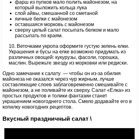
фарш из пупков мало полить майонезом, на
который выложить кольца лука
слой айвы, смешанной со сметаной
яичные белки с майонезом
оставшаяся морковь с майонезом
сверху целый салат посыпать белком и мало
рассыпать по краям.
10. Веточками укропа оформите густую зелень елки.
Украшения и бусы на елке возможно придумать из
различных овощей: кукурузы, фасоли, горошка,
маслин. Вырежьте звезду из морковки или редиски.
Одно замечание к салату — чтобы он из-за обилия
майонеза не оказался через чур жирным, лучше
составляющие слоев заблаговременно смешивайте с
майонезом, а не поливайте их сверху. Салат «Елка» из
простых продуктов и толики фантазии станет
украшением новогоднего стола. Смело додавайте его в
копилку новогодних рецептов.
Вкусный праздничный салат \