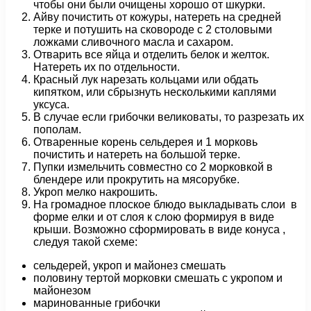
чтобы они были очищены хорошо от шкурки.
Айву почистить от кожуры, натереть на средней
терке и потушить на сковороде с 2 столовыми
ложками сливочного масла и сахаром.
Отварить все яйца и отделить белок и желток.
Натереть их по отдельности.
Красный лук нарезать кольцами или обдать
кипятком, или сбрызнуть несколькими каплями
уксуса.
В случае если грибочки великоваты, то разрезать их
пополам.
Отваренные корень сельдерея и 1 морковь
почистить и натереть на большой терке.
Пупки измельчить совместно со 2 морковкой в
блендере или прокрутить на мясорубке.
Укроп мелко накрошить.
На громадное плоское блюдо выкладывать слои в
форме елки и от слоя к слою формируя в виде
крыши. Возможно сформировать в виде конуса ,
следуя такой схеме:
сельдерей, укроп и майонез смешать
половину тертой морковки смешать с укропом и
майонезом
маринованные грибочки