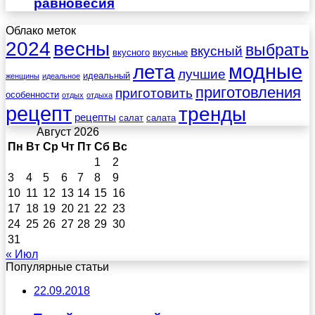
равновесия
Облако меток
весны
2024
выбрать
вкусный
вкусного
вкусные
лета
модные
лучшие
идеальный
женщины
идеальное
приготовления
приготовить
особенности
отдых
отдыха
рецепт
тренды
рецепты
салат
салата
Август 2026
Пн
Вт
Ср
Чт
Пт
Сб
Вс
1
2
3
4
5
6
7
8
9
10
11
12
13
14
15
16
17
18
19
20
21
22
23
24
25
26
27
28
29
30
31
« Июл
Популярные статьи
22.09.2018