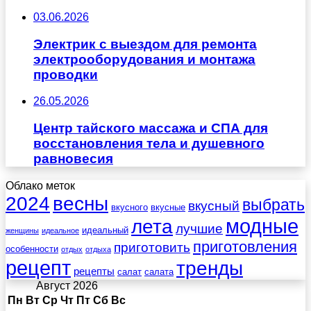
03.06.2026
Электрик с выездом для ремонта
электрооборудования и монтажа
проводки
26.05.2026
Центр тайского массажа и СПА для
восстановления тела и душевного
равновесия
Облако меток
весны
2024
выбрать
вкусный
вкусного
вкусные
лета
модные
лучшие
идеальный
женщины
идеальное
приготовления
приготовить
особенности
отдых
отдыха
рецепт
тренды
рецепты
салат
салата
Август 2026
Пн
Вт
Ср
Чт
Пт
Сб
Вс