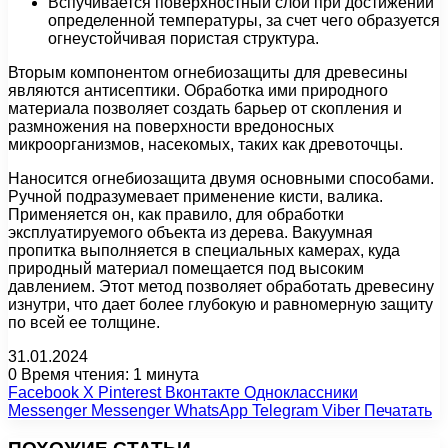
Вспучивается поверхностный слой при достижении
определенной температуры, за счет чего образуется
огнеустойчивая пористая структура.
Вторым компонентом огнебиозащиты для древесины
являются антисептики. Обработка ими природного
материала позволяет создать барьер от скопления и
размножения на поверхности вредоносных
микроорганизмов, насекомых, таких как древоточцы.
Наносится огнебиозащита двумя основными способами.
Ручной подразумевает применение кисти, валика.
Применяется он, как правило, для обработки
эксплуатируемого объекта из дерева. Вакуумная
пропитка выполняется в специальных камерах, куда
природный материал помещается под высоким
давлением. Этот метод позволяет обработать древесину
изнутри, что дает более глубокую и равномерную защиту
по всей ее толщине.
31.01.2024
0
Время чтения: 1 минута
Facebook
X
Pinterest
Вконтакте
Одноклассники
Messenger
Messenger
WhatsApp
Telegram
Viber
Печатать