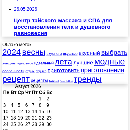
26.05.2026
Центр тайского массажа и СПА для
восстановления тела и душевного
равновесия
Облако меток
весны
2024
выбрать
вкусный
вкусного
вкусные
лета
модные
лучшие
идеальный
женщины
идеальное
приготовления
приготовить
особенности
отдых
отдыха
рецепт
тренды
рецепты
салат
салата
Август 2026
Пн
Вт
Ср
Чт
Пт
Сб
Вс
1
2
3
4
5
6
7
8
9
10
11
12
13
14
15
16
17
18
19
20
21
22
23
24
25
26
27
28
29
30