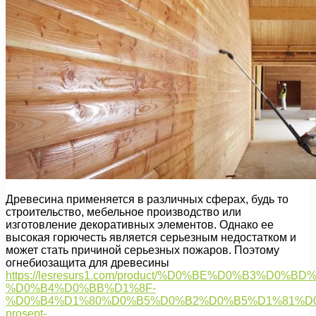
Древесина применяется в различных сферах, будь то
строительство, мебельное производство или
изготовление декоративных элементов. Однако ее
высокая горючесть является серьезным недостатком и
может стать причиной серьезных пожаров. Поэтому
огнебиозащита для древесины
https://lesresurs1.com/product/%D0%BE%D0%B3
%D0%B4%D0%BB%D1%8F-
%D0%B4%D1%80%D0%B5%D0%B2%D0%B5%D1%81%D
prosept-