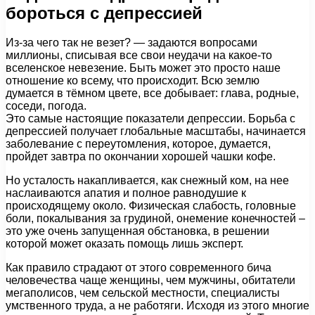
бороться с депрессией
Из-за чего так не везет? — задаются вопросами
миллионы, списывая все свои неудачи на какое-то
вселенское невезение. Быть может это просто наше
отношение ко всему, что происходит. Всю землю
думается в тёмном цвете, все добывает: глава, родные,
соседи, погода.
Это самые настоящие показатели депрессии. Борьба с
депрессией получает глобальные масштабы, начинается
заболевание с переутомления, которое, думается,
пройдет завтра по окончании хорошей чашки кофе.
Но усталость накапливается, как снежный ком, на нее
наслаиваются апатия и полное равнодушие к
происходящему около. Физическая слабость, головные
боли, покалывания за грудиной, онемение конечностей –
это уже очень запущенная обстановка, в решении
которой может оказать помощь лишь эксперт.
Как правило страдают от этого современного бича
человечества чаще женщины, чем мужчины, обитатели
мегаполисов, чем сельской местности, специалисты
умственного труда, а не работяги. Исходя из этого многие