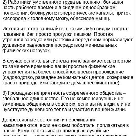
2) Работники умственного труда выполняют большая
часть рабочего времени в сидячем однообразном
положении, блокируются энергетические каналы, приток
кислорода к головному мозгу, обессилие мышц.
Исходя из этого занимайтесь каким-либо видом спорта:
плавание, бег, просто прогулки пешком. Простая
утренняя зарядка или растяжки перед сном нормализуют
душевное равновесие посредством минимальных
физических нагрузок.
В случае если же вы систематично занимаетесь спортом,
то замените временно ваши простые физические
упражнения на более спокойное время провождение
(садоводство, разведение комнатных цветов, созерцание
красот природы или заведите домашнее животное).
3) Громадная неприятность современного общества –
глобальное одиночество. Его не компенсируешь и не
заменишь общением в соцсетях, если вы не видите и не
чувствуете душевного тепла и участия в вашей жизни.
Депрессивные состояния и переживания
накапливаются, если не с кем поболтать, поплакаться в
плечо. Кому-то оказывают помощь «случайные