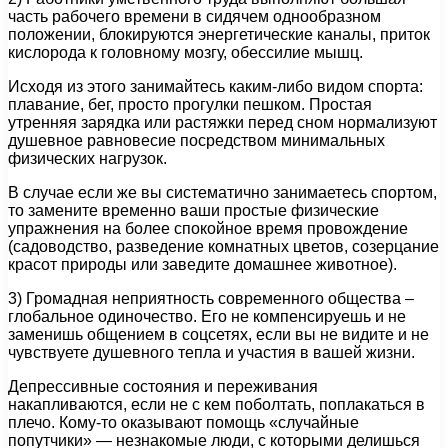
часть рабочего времени в сидячем однообразном
положении, блокируются энергетические каналы, приток
кислорода к головному мозгу, обессилие мышц.
Исходя из этого занимайтесь каким-либо видом спорта:
плавание, бег, просто прогулки пешком. Простая
утренняя зарядка или растяжки перед сном нормализуют
душевное равновесие посредством минимальных
физических нагрузок.
В случае если же вы систематично занимаетесь спортом,
то замените временно ваши простые физические
упражнения на более спокойное время провождение
(садоводство, разведение комнатных цветов, созерцание
красот природы или заведите домашнее животное).
3) Громадная неприятность современного общества –
глобальное одиночество. Его не компенсируешь и не
заменишь общением в соцсетях, если вы не видите и не
чувствуете душевного тепла и участия в вашей жизни.
Депрессивные состояния и переживания
накапливаются, если не с кем поболтать, поплакаться в
плечо. Кому-то оказывают помощь «случайные
попутчики» — незнакомые люди, с которыми делишься