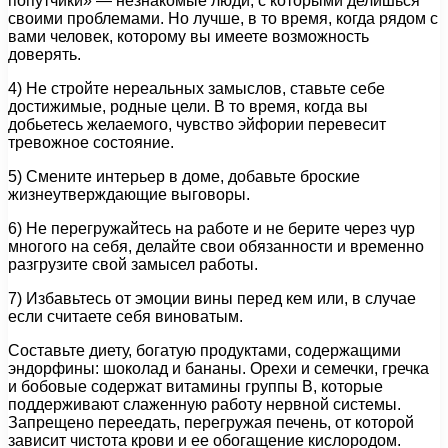
попутчики» — незнакомые люди, с которыми делишься
своими проблемами. Но лучше, в то время, когда рядом с
вами человек, которому вы имеете возможность
доверять.
4) Не стройте нереальных замыслов, ставьте себе
достижимые, родные цели. В то время, когда вы
добьетесь желаемого, чувство эйфории перевесит
тревожное состояние.
5) Смените интерьер в доме, добавьте броские
жизнеутверждающие выговоры.
6) Не перегружайтесь на работе и не берите через чур
многого на себя, делайте свои обязанности и временно
разгрузите свой замысел работы.
7) Избавьтесь от эмоции вины перед кем или, в случае
если считаете себя виноватым.
Составьте диету, богатую продуктами, содержащими
эндорфины: шоколад и бананы. Орехи и семечки, гречка
и бобовые содержат витамины группы В, которые
поддерживают слаженную работу нервной системы.
Запрещено переедать, перегружая печень, от которой
зависит чистота крови и ее обогащение кислородом.