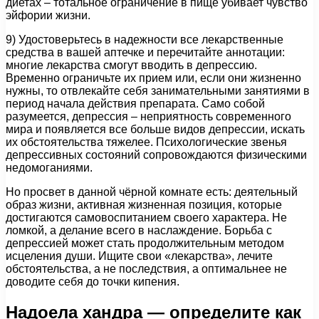
диетах – тотальное ограничение в пище убивает чувство
эйфории жизни.
9) Удостоверьтесь в надежности все лекарственные
средства в вашей аптечке и перечитайте аннотации:
многие лекарства смогут вводить в депрессию.
Временно ограничьте их прием или, если они жизненно
нужны, то отвлекайте себя занимательными занятиями в
период начала действия препарата. Само собой
разумеется, депрессия – неприятность современного
мира и появляется все больше видов депрессии, искать
их обстоятельства тяжелее. Психологические звенья
депрессивных состояний сопровождаются физическими
недомоганиями.
Но просвет в данной чёрной комнате есть: деятельный
образ жизни, активная жизненная позиция, которые
достигаются самовоспитанием своего характера. Не
ломкой, а делание всего в наслаждение. Борьба с
депрессией может стать продолжительным методом
исцеления души. Ищите свои «лекарства», лечите
обстоятельства, а не последствия, а оптимальнее не
доводите себя до точки кипения.
Надоела хандра — определите как