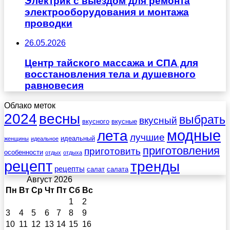
Электрик с выездом для ремонта
электрооборудования и монтажа
проводки
26.05.2026
Центр тайского массажа и СПА для
восстановления тела и душевного
равновесия
Облако меток
весны
2024
выбрать
вкусный
вкусного
вкусные
лета
модные
лучшие
идеальный
женщины
идеальное
приготовления
приготовить
особенности
отдых
отдыха
рецепт
тренды
рецепты
салат
салата
Август 2026
Пн
Вт
Ср
Чт
Пт
Сб
Вс
1
2
3
4
5
6
7
8
9
10
11
12
13
14
15
16