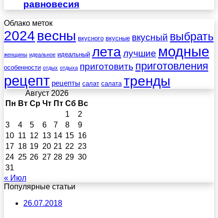
равновесия
Облако меток
весны
2024
выбрать
вкусный
вкусного
вкусные
лета
модные
лучшие
идеальный
женщины
идеальное
приготовления
приготовить
особенности
отдых
отдыха
рецепт
тренды
рецепты
салат
салата
Август 2026
Пн
Вт
Ср
Чт
Пт
Сб
Вс
1
2
3
4
5
6
7
8
9
10
11
12
13
14
15
16
17
18
19
20
21
22
23
24
25
26
27
28
29
30
31
« Июл
Популярные статьи
26.07.2018