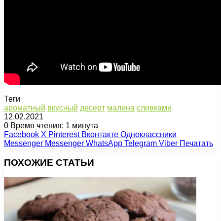
Теги
ароматный
вкусный
десерт
малина
сливками
12.02.2021
0
Время чтения: 1 минута
Facebook
X
Pinterest
Вконтакте
Одноклассники
Messenger
Messenger
WhatsApp
Telegram
Viber
Печатать
ПОХОЖИЕ СТАТЬИ