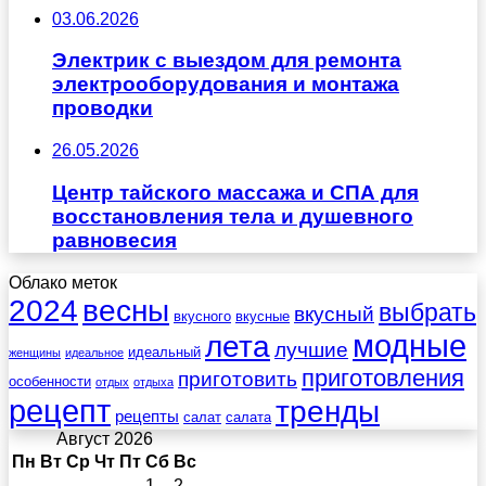
03.06.2026
Электрик с выездом для ремонта
электрооборудования и монтажа
проводки
26.05.2026
Центр тайского массажа и СПА для
восстановления тела и душевного
равновесия
Облако меток
весны
2024
выбрать
вкусный
вкусного
вкусные
лета
модные
лучшие
идеальный
женщины
идеальное
приготовления
приготовить
особенности
отдых
отдыха
рецепт
тренды
рецепты
салат
салата
Август 2026
Пн
Вт
Ср
Чт
Пт
Сб
Вс
1
2