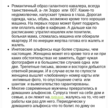
Романтичный образ галантного кавалера, всегда
таинственный, а- ля Зорро или 007. Какие-то
недомолвочки, напускает тумана в глаза. Дорогая
одежда, часы, обувь, возможно кроме того хорошая
машина. На первых порах может букет подарить
или оплатить кофе в кафешке. А дальше как по
расписанию: утратил кошелек или похитили,
больная мама, сломалась машина или обокрали
квартиру. И по инерции жертва готова его жалеть и
жалеть.
Инетовские альфонсы еще более страшны, чем
настоящие. Женщина может его кроме того и ни при
каких обстоятельствах не заметить, будет чужая
фотография и в большинстве случаев одна или
две. Трепетные письма, звонки и восторги добьются
ответной реакции. И в случае если по глупости
женщина вышлет «любовнику» номер карты или
интимные фото, то опустошение счета или
шантаж и вымогательство гарантированы.
Многие современные мужчины превратились в
домашних альфонсов. Супруга тянет на себе дом и
семью, а он лежит на
диване
, жалуясь на то, что нет
работы как раз для него. Периодически у
домашнего альфонса что-то болит. по дому он