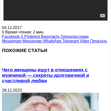
04.12.2017
0
Время чтения: 2 мин.
Facebook
X
Pinterest
Вконтакте
Одноклассники
Messenger
Messenger
WhatsApp
Telegram
Viber
Печатать
ПОХОЖИЕ СТАТЬИ
Чего женщины ищут в отношениях с
мужчиной — секреты долговечной и
счастливой любви
28.12.2023