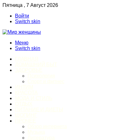
Пятница , 7 Август 2026
Войти
Switch skin
Меню
Switch skin
ГЛАВНАЯ
ДОМАШНИЙ БЫТ
ЗДОРОВЬЕ
Психология
Спорт и фитнес
ИНТИМ
КРАСОТА
МОДА И СТИЛЬ
ОТДЫХ
ПИТАНИЕ И ДИЕТЫ
ШОПИНГ
ПРОЧЕЕ
Обзор интернета
Музыка
Литература