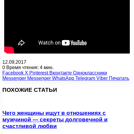
12.09.2017
0
Время чтения: 4 мин.
Facebook
X
Pinterest
Вконтакте
Одноклассники
Messenger
Messenger
WhatsApp
Telegram
Viber
Печатать
ПОХОЖИЕ СТАТЬИ
Чего женщины ищут в отношениях с
мужчиной — секреты долговечной и
счастливой любви