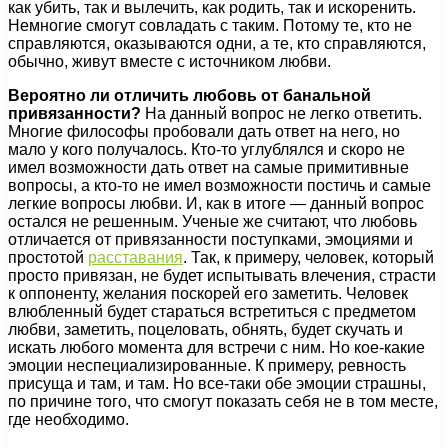
как убить, так и вылечить, как родить, так и искоренить.
Немногие смогут совладать с таким. Потому те, кто не
справляются, оказываются одни, а те, кто справляются,
обычно, живут вместе с источником любви.
Вероятно ли отличить любовь от банальной
привязанности?
На данный вопрос не легко ответить.
Многие философы пробовали дать ответ на него, но
мало у кого получалось. Кто-то углублялся и скоро не
имел возможности дать ответ на самые примитивные
вопросы, а кто-то не имел возможности постичь и самые
легкие вопросы любви. И, как в итоге — данный вопрос
остался не решенным. Ученые же считают, что любовь
отличается от привязанности поступками, эмоциями и
простотой
расставания
. Так, к примеру, человек, который
просто привязан, не будет испытывать влечения, страсти
к оппоненту, желания поскорей его заметить. Человек
влюбленный будет стараться встретиться с предметом
любви, заметить, поцеловать, обнять, будет скучать и
искать любого момента для встречи с ним. Но кое-какие
эмоции неспециализированные. К примеру, ревность
присуща и там, и там. Но все-таки обе эмоции страшны,
по причине того, что смогут показать себя не в том месте,
где необходимо.