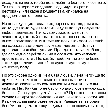
исходить из него, то оба пола любят и без того, и без того.
Так как на первом свидании люди идут как раз в
рестораны или кафе и кушают там, опираясь на
предпочтения оппонента.
На последующих свиданиях, пары смогут видеться на
дому, где кто-то будет готовить еду. И вот тут получается
любовь желудком. Так как кому захочется жить с
человеком, который кроме того макароны отварить не
имеет возможности. И в течении всех взаимоотношений
вы рассказываете друг другу комплименты. Вот тут
проявляется любовь ушами. Правда это такая любовь,
где свободно перейти линии и осознать, что человек
просто вам льстит. Но, как бы необычным это не было,
такое проявление эмоций по душе и мужскому, и
женскому полу.
Но это скорее одно из, чем база любви. Из-за чего? Да по
причине того, что нереально всю жизнь кормить
человека, сказать ему комплименты и считать, что вы
любите. Нет. Как бы то не было, но для любви нужно куда
больше. Она существует. Из-за чего? Просто в противном
случае нет другого объяснения для некоторых поступков.
К примеру, вы выбираете мебель. Раньше вы выбрали
бы тёмного цвета книжку — диван, но по окончании того,