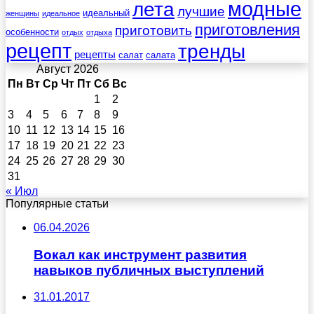
лета
модные
лучшие
идеальный
женщины
идеальное
приготовления
приготовить
особенности
отдых
отдыха
рецепт
тренды
рецепты
салат
салата
Август 2026
Пн
Вт
Ср
Чт
Пт
Сб
Вс
1
2
3
4
5
6
7
8
9
10
11
12
13
14
15
16
17
18
19
20
21
22
23
24
25
26
27
28
29
30
31
« Июл
Популярные статьи
06.04.2026
Вокал как инструмент развития
навыков публичных выступлений
31.01.2017