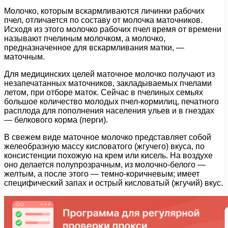
Молочко, которым вскармливаются личинки рабочих
пчел, отличается по составу от молочка маточников.
Исходя из этого молочко рабочих пчел время от времени
называют пчелиным молочком, а молочко,
предназначенное для вскармливания матки, —
маточным.
Для медицинских целей маточное молочко получают из
незапечатанных маточников, закладываемых пчелами
летом, при отборе маток. Сейчас в пчелиных семьях
большое количество молодых пчел-кормилиц, печатного
расплода для пополнения населения ульев и в гнездах
— белкового корма (перги).
В свежем виде маточное молочко представляет собой
желеобразную массу кисловатого (жгучего) вкуса, по
консистенции похожую на крем или кисель. На воздухе
оно делается полупрозрачным, из молочно-белого —
желтым, а после этого — темно-коричневым; имеет
специфический запах и острый кисловатый (жгучий) вкус.