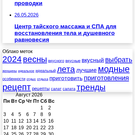
проводки
26.05.2026
Центр тайского массажа и СПА для
восстановления тела и душевного
равновесия
Облако меток
весны
2024
выбрать
вкусный
вкусного
вкусные
лета
модные
лучшие
идеальный
женщины
идеальное
приготовления
приготовить
особенности
отдых
отдыха
рецепт
тренды
рецепты
салат
салата
Август 2026
Пн
Вт
Ср
Чт
Пт
Сб
Вс
1
2
3
4
5
6
7
8
9
10
11
12
13
14
15
16
17
18
19
20
21
22
23
24
25
26
27
28
29
30