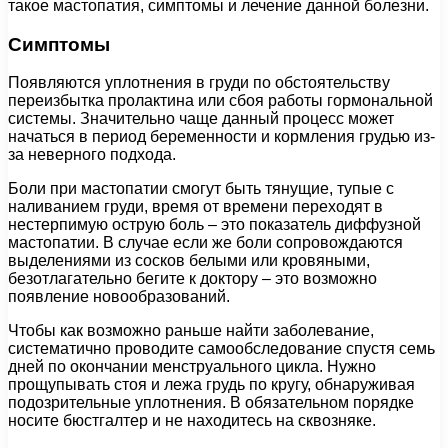
такое мастопатия, симптомы и лечение данной болезни.
Симптомы
Появляются уплотнения в груди по обстоятельству
переизбытка пролактина или сбоя работы гормональной
системы. Значительно чаще данный процесс может
начаться в период беременности и кормления грудью из-
за неверного подхода.
Боли при мастопатии смогут быть тянущие, тупые с
наливанием груди, время от времени переходят в
нестерпимую острую боль – это показатель диффузной
мастопатии. В случае если же боли сопровождаются
выделениями из сосков белыми или кровяными,
безотлагательно бегите к доктору – это возможно
появление новообразований.
Чтобы как возможно раньше найти заболевание,
систематично проводите самообследование спустя семь
дней по окончании менструального цикла. Нужно
прощупывать стоя и лежа грудь по кругу, обнаруживая
подозрительные уплотнения. В обязательном порядке
носите бюстгалтер и не находитесь на сквозняке.