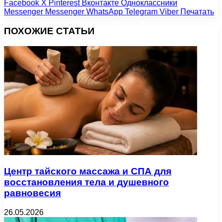
Facebook
X
Pinterest
Вконтакте
Одноклассники
Messenger
Messenger
WhatsApp
Telegram
Viber
Печатать
ПОХОЖИЕ СТАТЬИ
Центр тайского массажа и СПА для
восстановления тела и душевного
равновесия
26.05.2026