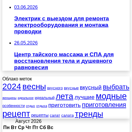
03.06.2026
Электрик с выездом для ремонта
электрооборудования и монтажа
проводки
26.05.2026
Центр тайского массажа и СПА для
восстановления тела и душевного
равновесия
Облако меток
весны
2024
выбрать
вкусный
вкусного
вкусные
лета
модные
лучшие
идеальный
женщины
идеальное
приготовления
приготовить
особенности
отдых
отдыха
рецепт
тренды
рецепты
салат
салата
Август 2026
Пн
Вт
Ср
Чт
Пт
Сб
Вс