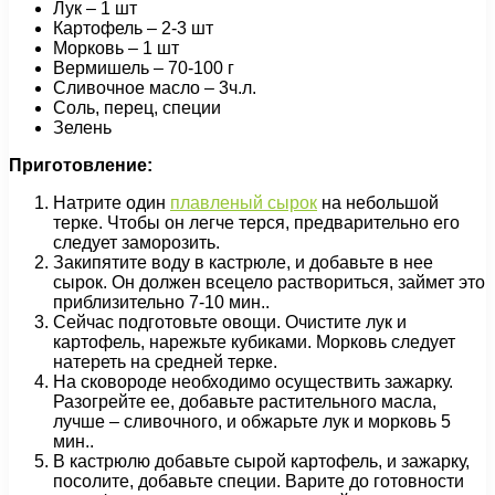
Лук – 1 шт
Картофель – 2-3 шт
Морковь – 1 шт
Вермишель – 70-100 г
Сливочное масло – 3ч.л.
Соль, перец, специи
Зелень
Приготовление:
Натрите один
плавленый сырок
на небольшой
терке. Чтобы он легче терся, предварительно его
следует заморозить.
Закипятите воду в кастрюле, и добавьте в нее
сырок. Он должен всецело раствориться, займет это
приблизительно 7-10 мин..
Сейчас подготовьте овощи. Очистите лук и
картофель, нарежьте кубиками. Морковь следует
натереть на средней терке.
На сковороде необходимо осуществить зажарку.
Разогрейте ее, добавьте растительного масла,
лучше – сливочного, и обжарьте лук и морковь 5
мин..
В кастрюлю добавьте сырой картофель, и зажарку,
посолите, добавьте специи. Варите до готовности