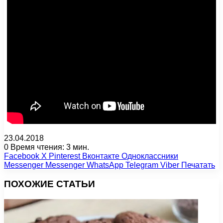
23.04.2018
0
Время чтения: 3 мин.
Facebook
X
Pinterest
Вконтакте
Одноклассники
Messenger
Messenger
WhatsApp
Telegram
Viber
Печатать
ПОХОЖИЕ СТАТЬИ