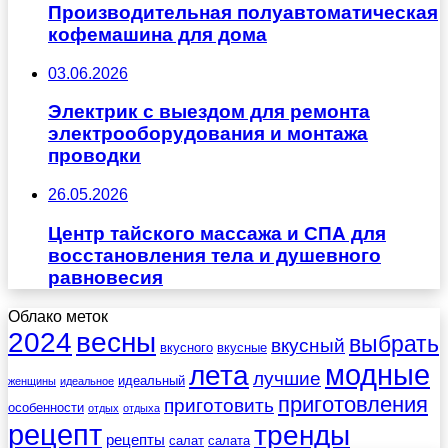
Производительная полуавтоматическая
кофемашина для дома
03.06.2026
Электрик с выездом для ремонта
электрооборудования и монтажа
проводки
26.05.2026
Центр тайского массажа и СПА для
восстановления тела и душевного
равновесия
Облако меток
весны
2024
выбрать
вкусный
вкусного
вкусные
лета
модные
лучшие
идеальный
женщины
идеальное
приготовления
приготовить
особенности
отдых
отдыха
рецепт
тренды
рецепты
салат
салата