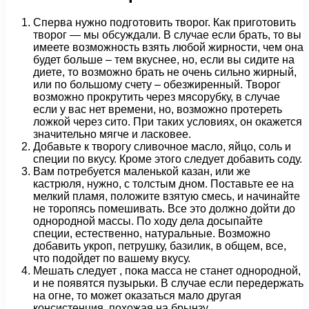
Сперва нужно подготовить творог. Как приготовить
творог — мы обсуждали. В случае если брать, то вы
имеете возможность взять любой жирности, чем она
будет больше – тем вкуснее, но, если вы сидите на
диете, то возможно брать не очень сильно жирный,
или по большому счету – обезжиренный. Творог
возможно прокрутить через мясорубку, в случае
если у вас нет времени, но, возможно протереть
ложкой через сито. При таких условиях, он окажется
значительно мягче и ласковее.
Добавьте к творогу сливочное масло, яйцо, соль и
специи по вкусу. Кроме этого следует добавить соду.
Вам потребуется маленькой казан, или же
кастрюля, нужно, с толстым дном. Поставьте ее на
мелкий пламя, положите взятую смесь, и начинайте
не торопясь помешивать. Все это должно дойти до
однородной массы. По ходу дела досыпайте
специи, естественно, натуральные. Возможно
добавить укроп, петрушку, базилик, в общем, все,
что подойдет по вашему вкусу.
Мешать следует , пока масса не станет однородной,
и не появятся пузырьки. В случае если передержать
на огне, то может оказаться мало другая
консистенция, похожая на брынзу.