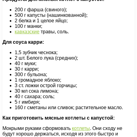
200 г фарша (свиного);
500 г капусты (нашинкованной);
2 белка и 1 целое яйцо;
100 г манки;
кавказские
травы, соль.
Для соуса карри:
1,5 зубчик чеснока;
2 шт. Белого лука (средних);
40 г муки;
30 г карри;
300 г бульона;
1 громадное яблоко;
3 ст. ложки острой горчицы;
30 мл сока лимона;
40 г сахара; соль;
5 г имбиря;
160 г сметаны или сливок; растительное масло.
Как приготовить мясные котлеты с капустой:
Мокрыми руками сформовать
котлеты
. Они сходу не
будут хорошо держаться, исходя из этого быстро и