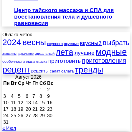
Центр тайского массажа и СПА для
восстановления тела и душевного
равновесия
Облако меток
весны
2024
выбрать
вкусный
вкусного
вкусные
лета
модные
лучшие
идеальный
женщины
идеальное
приготовления
приготовить
особенности
отдых
отдыха
рецепт
тренды
рецепты
салат
салата
Август 2026
Пн
Вт
Ср
Чт
Пт
Сб
Вс
1
2
3
4
5
6
7
8
9
10
11
12
13
14
15
16
17
18
19
20
21
22
23
24
25
26
27
28
29
30
31
« Июл