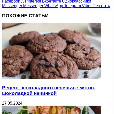
Facebook
X
Pinterest
Вконтакте
Одноклассники
Messenger
Messenger
WhatsApp
Telegram
Viber
Печатать
ПОХОЖИЕ СТАТЬИ
Рецепт шоколадного печенья с мятно-
шоколадной начинкой
27.05.2024