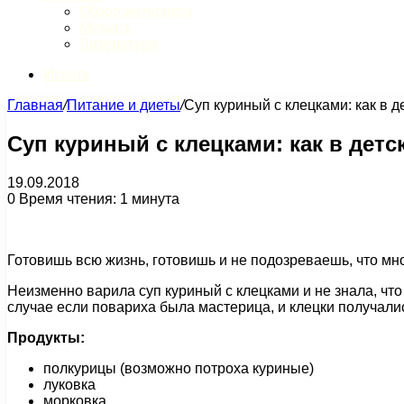
Обзор интернета
Музыка
Литература
Искать
Главная
/
Питание и диеты
/
Суп куриный с клецками: как в д
Суп куриный с клецками: как в детс
19.09.2018
0
Время чтения: 1 минута
Готовишь всю жизнь, готовишь и не подозреваешь, что мн
Неизменно варила суп куриный с клецками и не знала, что 
случае если повариха была мастерица, и клецки получалис
Продукты:
полкурицы (возможно потроха куриные)
луковка
морковка