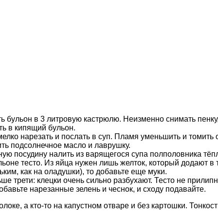
ть бульон в 3 литровую кастрюлю. Неизменно снимать пенку
ть в кипящий бульон.
мелко нарезать и послать в суп. Пламя уменьшить и томить 
ть подсолнечное масло и лаврушку.
льную посудину налить из варящегося супа полполовника тёп
льоне тесто. Из яйца нужен лишь желток, который додают в
ким, как на оладушки), то добавьте еще муки.
е трети: клецки очень сильно разбухают. Тесто не прилипне
Добавьте нарезанные зелень и чеснок, и сходу подавайте.
олоке, а кто-то на капустном отваре и без картошки. Тонкос