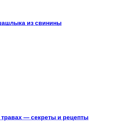
 шашлыка из свинины
 травах — секреты и рецепты