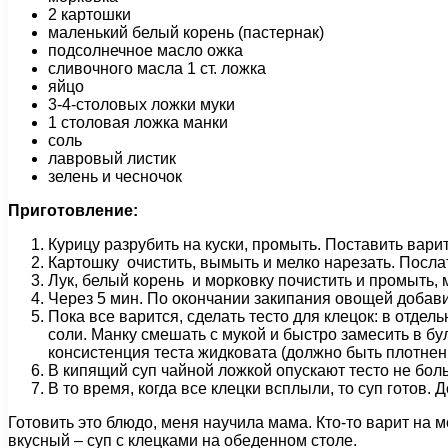
2 картошки
маленький белый корень (пастернак)
подсолнечное масло ожка
сливочного масла 1 ст. ложка
яйцо
3-4-столовых ложки муки
1 столовая ложка манки
соль
лавровый листик
зелень и чесночок
Приготовление:
Курицу разрубить на куски, промыть. Поставить вари
Картошку очистить, вымыть и мелко нарезать. Посла
Лук, белый корень и морковку почистить и промыть, 
Через 5 мин. По окончании закипания овощей добави
Пока все варится, сделать тесто для клецок: в отде
соли. Манку смешать с мукой и быстро замесить в бу
консистенция теста жидковата (должно быть плотнень
В кипящий суп чайной ложкой опускают тесто не больш
В то время, когда все клецки всплыли, то суп готов. 
Готовить это блюдо, меня научила мама. Кто-то варит на м
вкусный – суп с клецками на обеденном столе.