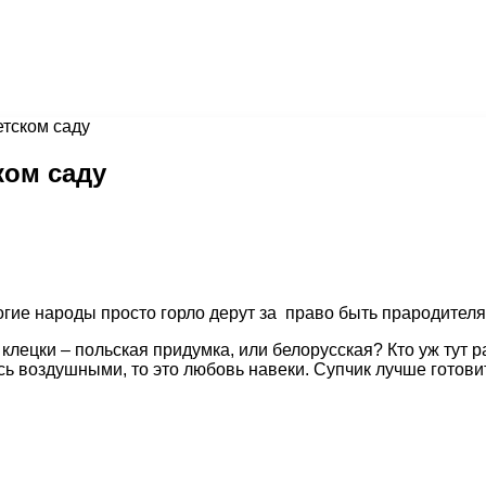
етском саду
ком саду
огие народы просто горло дерут за право быть прародителя
клецки – польская придумка, или белорусская? Кто уж тут ра
ь воздушными, то это любовь навеки. Супчик лучше готовит