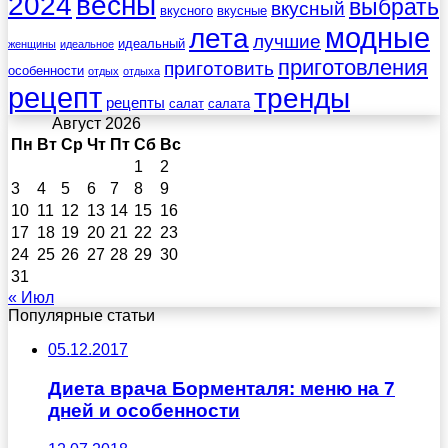
весны
2024
выбрать
вкусный
вкусного
вкусные
лета
модные
лучшие
идеальный
женщины
идеальное
приготовления
приготовить
особенности
отдых
отдыха
рецепт
тренды
рецепты
салат
салата
Август 2026
Пн
Вт
Ср
Чт
Пт
Сб
Вс
1
2
3
4
5
6
7
8
9
10
11
12
13
14
15
16
17
18
19
20
21
22
23
24
25
26
27
28
29
30
31
« Июл
Популярные статьи
05.12.2017
Диета врача Борменталя: меню на 7
дней и особенности