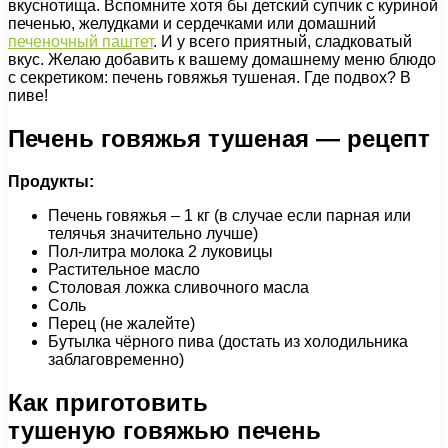
вкуснотища. Вспомните хотя бы детский супчик с куриной
печенью, желудками и сердечками или домашний
печеночный паштет
. И у всего приятный, сладковатый
вкус. Желаю добавить к вашему домашнему меню блюдо
с секретиком: печень говяжья тушеная. Где подвох? В
пиве!
Печень говяжья тушеная — рецепт
Продукты:
Печень говяжья – 1 кг (в случае если парная или
телячья значительно лучше)
Пол-литра молока 2 луковицы
Растительное масло
Столовая ложка сливочного масла
Соль
Перец (не жалейте)
Бутылка чёрного пива (достать из холодильника
заблаговременно)
Как приготовить
тушеную говяжью печень