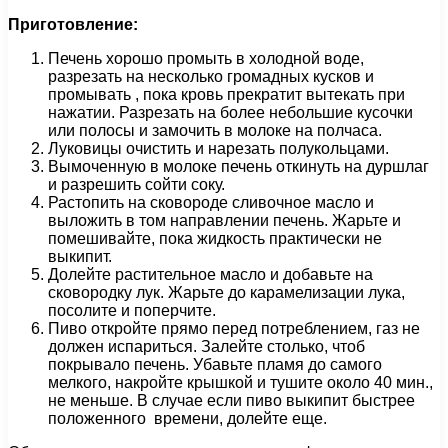
Приготовление:
Печень хорошо промыть в холодной воде,
разрезать на несколько громадных кусков и
промывать , пока кровь прекратит вытекать при
нажатии. Разрезать на более небольшие кусочки
или полосы и замочить в молоке на полчаса.
Луковицы очистить и нарезать полукольцами.
Вымоченную в молоке печень откинуть на дуршлаг
и разрешить сойти соку.
Растопить на сковороде сливочное масло и
выложить в том направлении печень. Жарьте и
помешивайте, пока жидкость практически не
выкипит.
Долейте растительное масло и добавьте на
сковородку лук. Жарьте до карамелизации лука,
посолите и поперчите.
Пиво откройте прямо перед потреблением, газ не
должен испариться. Залейте столько, чтоб
покрывало печень. Убавьте пламя до самого
мелкого, накройте крышкой и тушите около 40 мин.,
не меньше. В случае если пиво выкипит быстрее
положенного времени, долейте еще.