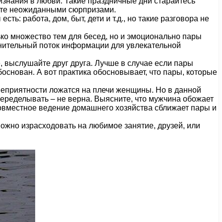
изнания в любви. Такие праздничные дни старайтесь
яйте неожиданными сюрпризами.
: работа, дом, быт, дети и т.д., но такие разговора не
ько множество тем для бесед, но и эмоционально пары
олнительный поток информации для увлекательной
 выслушайте друг друга. Лучше в случае если пары
основан. А вот практика обосновывает, что пары, которые
неприятности ложатся на плечи женщины. Но в данной
переделывать – не верна. Выясните, что мужчина обожает
. Совместное ведение домашнего хозяйства сближает пары и
можно израсходовать на любимое занятие, друзей, или