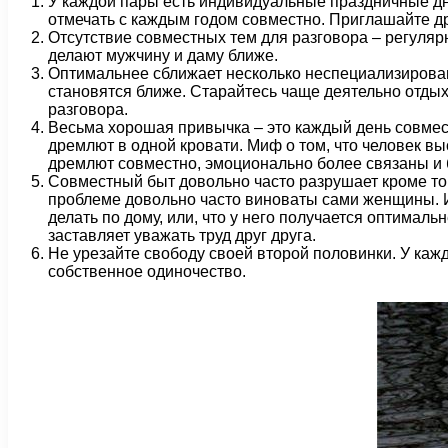
У каждой пары есть индивидуальные праздничные дни
отмечать с каждым годом совместно. Приглашайте д
Отсутствие совместных тем для разговора – регулярна
делают мужчину и даму ближе.
Оптимальнее сближает несколько неспециализиров
становятся ближе. Старайтесь чаще деятельно отдых
разговора.
Весьма хорошая привычка – это каждый день совмест
дремлют в одной кровати. Миф о том, что человек вы
дремлют совместно, эмоционально более связаны и 
Совместный быт довольно часто разрушает кроме то
проблеме довольно часто виноваты сами женщины. Ид
делать по дому, или, что у него получается оптимал
заставляет уважать труд друг друга.
Не урезайте свободу своей второй половинки. У кажд
собственное одиночество.