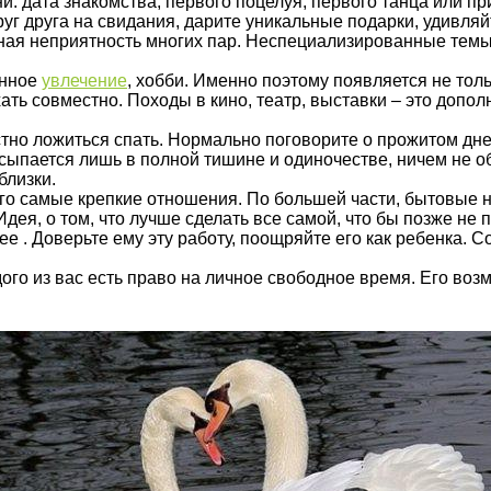
: дата знакомства, первого поцелуя, первого танца или пр
руг друга на свидания, дарите уникальные подарки, удивл
я неприятность многих пар. Неспециализированные темы есть
анное
увлечение
, хобби. Именно поэтому появляется не тол
ать совместно. Походы в кино, театр, выставки – это доп
но ложиться спать. Нормально поговорите о прожитом дне,
сыпается лишь в полной тишине и одиночестве, ничем не об
близки.
го самые крепкие отношения. По большей части, бытовые 
ея, о том, что лучше сделать все самой, что бы позже не 
ьнее . Доверьте ему эту работу, поощряйте его как ребенка
ого из вас есть право на личное свободное время. Его воз