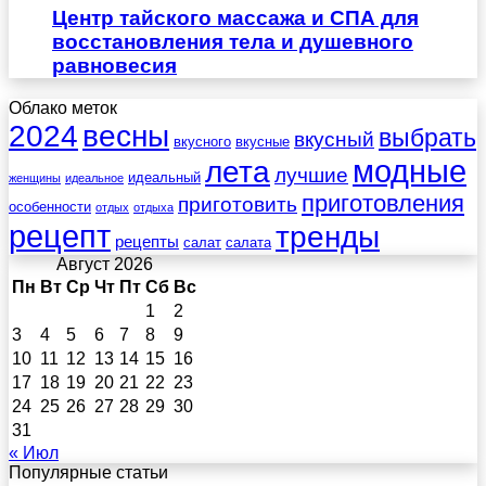
Центр тайского массажа и СПА для
восстановления тела и душевного
равновесия
Облако меток
весны
2024
выбрать
вкусный
вкусного
вкусные
лета
модные
лучшие
идеальный
женщины
идеальное
приготовления
приготовить
особенности
отдых
отдыха
рецепт
тренды
рецепты
салат
салата
Август 2026
Пн
Вт
Ср
Чт
Пт
Сб
Вс
1
2
3
4
5
6
7
8
9
10
11
12
13
14
15
16
17
18
19
20
21
22
23
24
25
26
27
28
29
30
31
« Июл
Популярные статьи