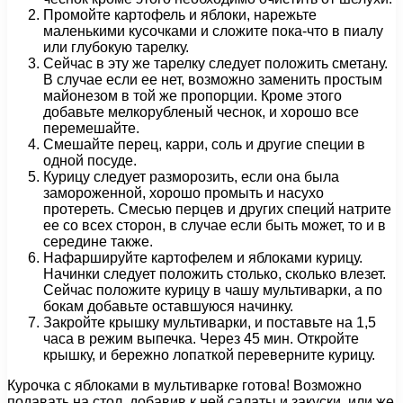
Промойте картофель и яблоки, нарежьте
маленькими кусочками и сложите пока-что в пиалу
или глубокую тарелку.
Сейчас в эту же тарелку следует положить сметану.
В случае если ее нет, возможно заменить простым
майонезом в той же пропорции. Кроме этого
добавьте мелкорубленый чеснок, и хорошо все
перемешайте.
Смешайте перец, карри, соль и другие специи в
одной посуде.
Курицу следует разморозить, если она была
замороженной, хорошо промыть и насухо
протереть. Смесью перцев и других специй натрите
ее со всех сторон, в случае если быть может, то и в
середине также.
Нафаршируйте картофелем и яблоками курицу.
Начинки следует положить столько, сколько влезет.
Сейчас положите курицу в чашу мультиварки, а по
бокам добавьте оставшуюся начинку.
Закройте крышку мультиварки, и поставьте на 1,5
часа в режим выпечка. Через 45 мин. Откройте
крышку, и бережно лопаткой переверните курицу.
Курочка с яблоками в мультиварке готова! Возможно
подавать на стол, добавив к ней салаты и закуски, или же