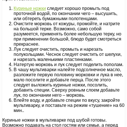
Куриные ножки
следует хорошо промыть под
проточной водой, по окончании чего – высушить,
или обтереть бумажными полотенцами.
Очистите морковь от кожуры, промойте, и натрите
на большой терке. Возможно, само собой
разумеется, применять более небольшую терку, но
при применении большой, блюдо будет смотреться
прекраснее.
Лук следует очистить, промыть и нарезать
полукольцами. Чеснок следует очистить от шелухи,
и нарезать маленькими пластинками.
Натертую морковь и лук следует поделить пополам.
В чашу мультиварки налейте подсолнечное масло,
разложите первую половину морковки и лука в нее,
мало посолите и добавьте перца. После этого
следует выложить куриные ножки, посолить,
добавить специи. Сверху ровным слоем добавьте
лук, по окончании него – морковь.
Влейте воду, и добавьте специи по вкусу, закройте
мультиварку, и поставьте на режим «тушение» на 60
мин..
Куриные ножки в мультиварке под шубой готовы.
Возможно подавать на стол гостям или семье, а перед