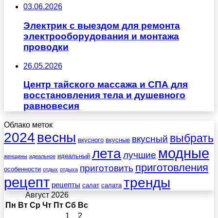
03.06.2026
Электрик с выездом для ремонта
электрооборудования и монтажа
проводки
26.05.2026
Центр тайского массажа и СПА для
восстановления тела и душевного
равновесия
Облако меток
весны
2024
выбрать
вкусный
вкусного
вкусные
лета
модные
лучшие
идеальный
женщины
идеальное
приготовления
приготовить
особенности
отдых
отдыха
рецепт
тренды
рецепты
салат
салата
Август 2026
Пн
Вт
Ср
Чт
Пт
Сб
Вс
1
2