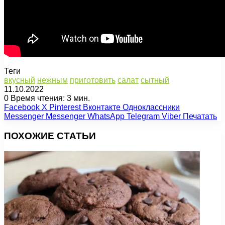
Теги
вкусный
нежным
приготовить
салат
сытный
11.10.2022
0
Время чтения: 3 мин.
Facebook
X
Pinterest
Вконтакте
Одноклассники
Messenger
Messenger
WhatsApp
Telegram
Viber
Печатать
ПОХОЖИЕ СТАТЬИ