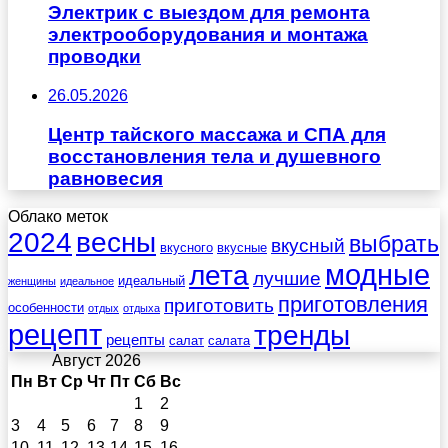
Электрик с выездом для ремонта
электрооборудования и монтажа
проводки
26.05.2026
Центр тайского массажа и СПА для
восстановления тела и душевного
равновесия
Облако меток
весны
2024
выбрать
вкусный
вкусного
вкусные
лета
модные
лучшие
идеальный
женщины
идеальное
приготовления
приготовить
особенности
отдых
отдыха
рецепт
тренды
рецепты
салат
салата
Август 2026
Пн
Вт
Ср
Чт
Пт
Сб
Вс
1
2
3
4
5
6
7
8
9
10
11
12
13
14
15
16