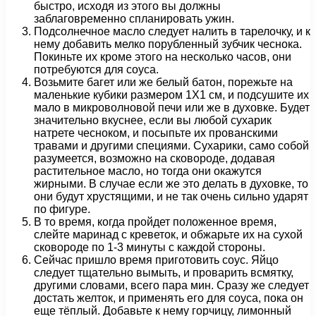
быстро, исходя из этого вы должны
заблаговременно спланировать ужин.
Подсолнечное масло следует налить в тарелочку, и к
нему добавить мелко порубленный зубчик чеснока.
Покиньте их кроме этого на несколько часов, они
потребуются для соуса.
Возьмите багет или же белый батон, порежьте на
маленькие кубики размером 1Х1 см, и подсушите их
мало в микроволновой печи или же в духовке. Будет
значительно вкуснее, если вы любой сухарик
натрете чесноком, и посыпьте их прованскими
травами и другими специями. Сухарики, само собой
разумеется, возможно на сковороде, додавая
растительное масло, но тогда они окажутся
жирными. В случае если же это делать в духовке, то
они будут хрустящими, и не так очень сильно ударят
по фигуре.
В то время, когда пройдет положенное время,
слейте маринад с креветок, и обжарьте их на сухой
сковороде по 1-3 минуты с каждой стороны.
Сейчас пришло время приготовить соус. Яйцо
следует тщательно вымыть, и проварить всмятку,
другими словами, всего пара мин. Сразу же следует
достать желток, и применять его для соуса, пока он
еще тёплый. Добавьте к нему горчицу, лимонный