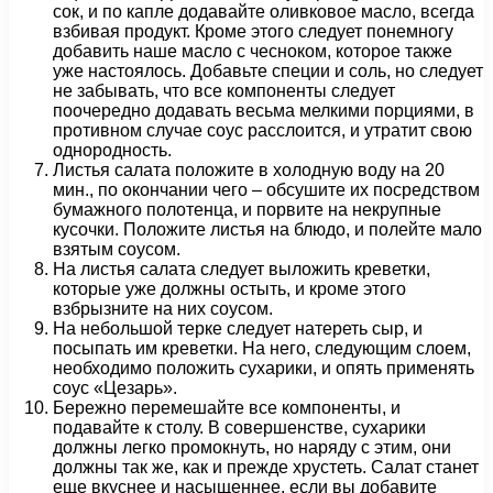
сок, и по капле додавайте оливковое масло, всегда
взбивая продукт. Кроме этого следует понемногу
добавить наше масло с чесноком, которое также
уже настоялось. Добавьте специи и соль, но следует
не забывать, что все компоненты следует
поочередно додавать весьма мелкими порциями, в
противном случае соус расслоится, и утратит свою
однородность.
Листья салата положите в холодную воду на 20
мин., по окончании чего – обсушите их посредством
бумажного полотенца, и порвите на некрупные
кусочки. Положите листья на блюдо, и полейте мало
взятым соусом.
На листья салата следует выложить креветки,
которые уже должны остыть, и кроме этого
взбрызните на них соусом.
На небольшой терке следует натереть сыр, и
посыпать им креветки. На него, следующим слоем,
необходимо положить сухарики, и опять применять
соус «Цезарь».
Бережно перемешайте все компоненты, и
подавайте к столу. В совершенстве, сухарики
должны легко промокнуть, но наряду с этим, они
должны так же, как и прежде хрустеть. Салат станет
еще вкуснее и насыщеннее, если вы добавите