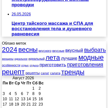
проводки
26.05.2026
Центр тайского массажа и СПА для
восстановления тела и душевного
равновесия
Облако меток
весны
2024
выбрать
вкусный
вкусного
вкусные
лета
модные
лучшие
идеальный
женщины
идеальное
приготовления
приготовить
особенности
отдых
отдыха
рецепт
тренды
рецепты
салат
салата
Август 2026
Пн
Вт
Ср
Чт
Пт
Сб
Вс
1
2
3
4
5
6
7
8
9
10
11
12
13
14
15
16
17
18
19
20
21
22
23