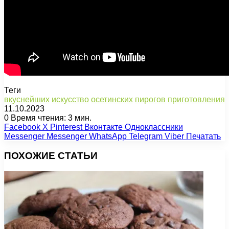
Теги
вкуснейших
искусство
осетинских
пирогов
приготовления
11.10.2023
0
Время чтения: 3 мин.
Facebook
X
Pinterest
Вконтакте
Одноклассники
Messenger
Messenger
WhatsApp
Telegram
Viber
Печатать
ПОХОЖИЕ СТАТЬИ