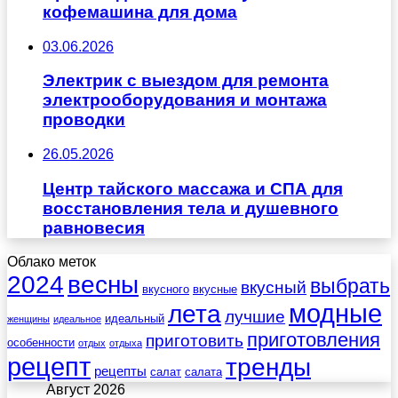
кофемашина для дома
03.06.2026
Электрик с выездом для ремонта
электрооборудования и монтажа
проводки
26.05.2026
Центр тайского массажа и СПА для
восстановления тела и душевного
равновесия
Облако меток
весны
2024
выбрать
вкусный
вкусного
вкусные
лета
модные
лучшие
идеальный
женщины
идеальное
приготовления
приготовить
особенности
отдых
отдыха
рецепт
тренды
рецепты
салат
салата
Август 2026