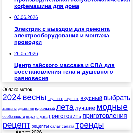
кофемашина для дома
03.06.2026
Электрик с выездом для ремонта
электрооборудования и монтажа
проводки
26.05.2026
Центр тайского массажа и СПА для
восстановления тела и душевного
равновесия
Облако меток
весны
2024
выбрать
вкусный
вкусного
вкусные
лета
модные
лучшие
идеальный
женщины
идеальное
приготовления
приготовить
особенности
отдых
отдыха
рецепт
тренды
рецепты
салат
салата
Август 2026