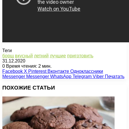
Теги
борщ
вкусный
летний
лучшие
приготовить
31.12.2020
0
Время чтения: 2 мин.
Facebook
X
Pinterest
Вконтакте
Одноклассники
Messenger
Messenger
WhatsApp
Telegram
Viber
Печатать
ПОХОЖИЕ СТАТЬИ