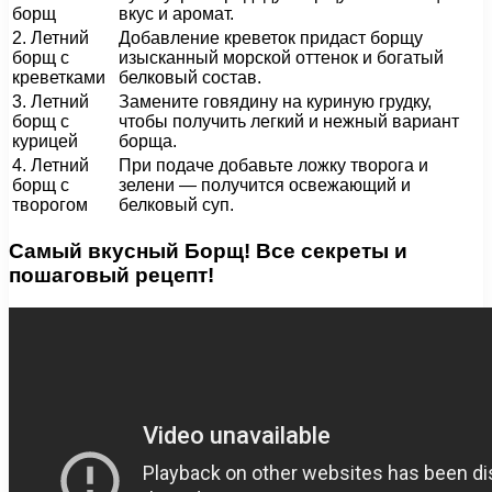
борщ
вкус и аромат.
2. Летний
Добавление креветок придаст борщу
борщ с
изысканный морской оттенок и богатый
креветками
белковый состав.
3. Летний
Замените говядину на куриную грудку,
борщ с
чтобы получить легкий и нежный вариант
курицей
борща.
4. Летний
При подаче добавьте ложку творога и
борщ с
зелени — получится освежающий и
творогом
белковый суп.
Самый вкусный Борщ! Все секреты и
пошаговый рецепт!