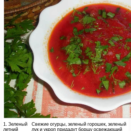
1. Зеленый
Свежие огурцы, зеленый горошек, зеленый
летний
лук и укроп придадут борщу освежающий