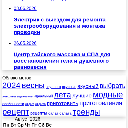
03.06.2026
Электрик с выездом для ремонта
электрооборудования и монтажа
проводки
26.05.2026
Центр тайского массажа и СПА для
восстановления тела и душевного
равновесия
Облако меток
весны
2024
выбрать
вкусный
вкусного
вкусные
лета
модные
лучшие
идеальный
женщины
идеальное
приготовления
приготовить
особенности
отдых
отдыха
рецепт
тренды
рецепты
салат
салата
Август 2026
Пн
Вт
Ср
Чт
Пт
Сб
Вс