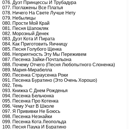
076. Дуэт Принцессы И Трубадура
077. Поглажены Все Платья
078. Ничего На Свете Лучше Нету
079. Небылицы
080. Прости Мой Край
081. Песня Шапокляк
082. Морозный Денек
083. Дуэт Кота И Пирата
084. Как Приготовить Яичницу
085. Песня Голубого Щенка
086. Неприятность Эту Мы Переживем
087. Песенка Зайки-Почтальона
088. Почему Отчего (Песня Любопытного Слоненка)
089. Мария-Мирабелла
090. Песенка Страусенка Роки
091. Песенка Буратино (Это Очень Хорошо)
092. Тень
093. Книжка С Днем Рожденья
094. Песенка Бельчонка
095. Песенка Про Котенка
096. Чему Учат В Школе
097. Я Прививки Не Боюсь
098. Песенка Незнайки
099. Песенка Кота Леопольда
100. Песня Паука И Буратино