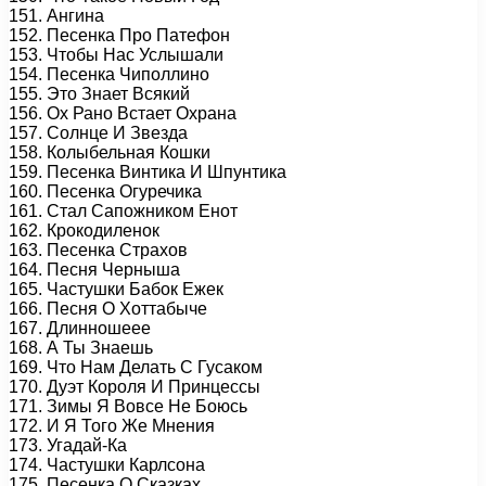
151. Ангина
152. Песенка Про Патефон
153. Чтобы Нас Услышали
154. Песенка Чиполлино
155. Это Знает Всякий
156. Ох Рано Встает Охрана
157. Солнце И Звезда
158. Колыбельная Кошки
159. Песенка Винтика И Шпунтика
160. Песенка Огуречика
161. Стал Сапожником Енот
162. Крокодиленок
163. Песенка Страхов
164. Песня Черныша
165. Частушки Бабок Ежек
166. Песня О Хоттабыче
167. Длинношеее
168. А Ты Знаешь
169. Что Нам Делать С Гусаком
170. Дуэт Короля И Принцессы
171. Зимы Я Вовсе Не Боюсь
172. И Я Того Же Мнения
173. Угадай-Ка
174. Частушки Карлсона
175. Песенка О Сказках