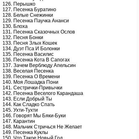
126. Перышко
127. Песенка Буратино
128. Белые Снежинки
129. Песенка Паучка Ананси
130. Блоха
131. Песенка Сказочных Ослов
132. Песня Бонки
133. Песня Злых Кошек
134. Дуэт Пса И Болонки
135. Песенка Василис
136. Песенка Кота В Сапогах
137. Зачем Верблюду Апельсин
138. Веселая Песенка
139. Песенка О Времени
140. Моя Лошадка Пони
141. Сестрички-Привычки
142. Песенка Веселого Карандаша
143. Если Добрый Ты
144. Как Сладко Спать
145. Ухти-Тухти
146. Говорят Мы Бяки-Буки
147. Карантин
148. Мальчик Стричься Не Желает
149. Песенка Куклы
150. Что Такое Новый Год