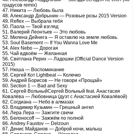
градусов remix)
47. Никита — Любовь была
48. Александр Добрынин — Розовые розы 2015 Version
49. Reflex — Выбрала тебя
50. Паола — Твой взгляд
51. Валерий Леонтьев — Это любовь
52. Милена Дейнега — Я оставлю на земле любовь
53. Soul Basement — If You Wanna Love Me
54. Alex Nebo — Дорогая
55. Чай вдвоём — Желанная
56. Светлана Рерих — Ладошки (Official Dance Version
2015)
57. Нюша — Воспоминание
58. Сергей Кот Lightbeat — Колечко
59. Андрей Борисов — Не говори «Прощай»
60. Section 1 — Bad and Sexy
61. Сергей ВольныйСергей Вольный feat. Анастасия
Ковалёва — Любовница (дуэт с Анастасией Ковалёвой)
62. Согдиана — Небо в алмазах
63. Владимир Кузьмин — Грешный ангел
64. Лера Лера — Зажгите свечи
65. Белоносоff — Зажжём по полной
66. Andrey Faustov — Delzoun
67. Денис Майданов — Доброй ночи, малыш