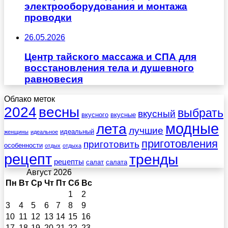
электрооборудования и монтажа
проводки
26.05.2026
Центр тайского массажа и СПА для
восстановления тела и душевного
равновесия
Облако меток
весны
2024
выбрать
вкусный
вкусного
вкусные
лета
модные
лучшие
идеальный
женщины
идеальное
приготовления
приготовить
особенности
отдых
отдыха
рецепт
тренды
рецепты
салат
салата
Август 2026
Пн
Вт
Ср
Чт
Пт
Сб
Вс
1
2
3
4
5
6
7
8
9
10
11
12
13
14
15
16
17
18
19
20
21
22
23