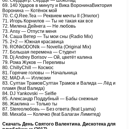
68. Сердцегр. Сердце — Шоколад
69. 140 Ударов в минуту и Вика ВоронинаВиктория
Воронина — Котёнок мой
70. C.Q.Ree.Tea — Реквием мечты II (Эпилог)
71. Игорь Корнилов — Ты не такая как все
72. Милена Дейнега — Не любовь
73. Ansy — Отпусти меня
74. Саша Ветер — Ты мои сны (Radio Mix)
75. 2+2 — Южная красавица
76. RONkODONIk — Novella (Original Mix)
77. Большая перемена — Студент
78. Dj Andrey Borisov — Ой, цветёт калина
79. Рома Жуков — Переливы
80. ChillyChill — Космос
81. Горячие головы — Начальница
82. MAD-A — Иллюзии
83. Султан ТрамовСултан Трамов и Валида — Лёд и
пламя (feat Валида)
84. DJ Yankovski — Selfie
85. Александр Поддубный — Бабы снежные
86. Жаклина — Только ты
87. Stereoлюбовь — Без ответа (feat Lyama)
88. Михаба — Колечко (feat Балаган Лимитед)
Скачать День Святого Валентина. Дискотека для