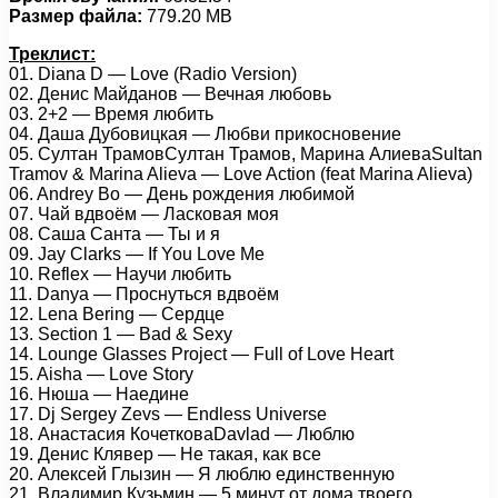
Размер файла:
779.20 MB
Треклист:
01. Diana D — Love (Radio Version)
02. Денис Майданов — Вечная любовь
03. 2+2 — Время любить
04. Даша Дубовицкая — Любви прикосновение
05. Султан ТрамовСултан Трамов, Марина АлиеваSultan
Tramov & Marina Alieva — Love Action (feat Marina Alieva)
06. Andrey Bo — День рождения любимой
07. Чай вдвоём — Ласковая моя
08. Саша Санта — Ты и я
09. Jay Clarks — If You Love Me
10. Reflex — Научи любить
11. Danya — Проснуться вдвоём
12. Lena Bering — Сердце
13. Section 1 — Bad & Sexy
14. Lounge Glasses Project — Full of Love Heart
15. Aisha — Love Story
16. Нюша — Наедине
17. Dj Sergey Zevs — Endless Universe
18. Анастасия КочетковаDavlad — Люблю
19. Денис Клявер — Не такая, как все
20. Алексей Глызин — Я люблю единственную
21. Владимир Кузьмин — 5 минут от дома твоего