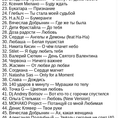
22. Ксения Милано — Буду ждать
23. Букатара — Признание
24. Глебыч — Ты стала моей судьбой
25. H.a.N.D — Бумеранги
26. Вячеслав Добрынин — Где же ты была
27. Дети Фристайла — До тебя
28. Доза радости — Любовь
29. Сердце — Ангелы и Демоны (feat На-На)
30. Любаша — Белая пушистая
31. Никита Кисин — О чём плачет небо
32. Stilet — Я буду любить тебя
33. Валерий Сюткин — День Святого Валентина
34. Червона — Ничего важнее
35. Жасмин — От любви до любви
36. Согдиана — Сердце магнит
37. Natasha Sas — Only for a Moment
38. Слава — Дождись
39. 140 ударов в минуту — Мурашки по телу
40. Точка G — Цветная любовь
41. Dj Andrey Borisov — Вот кто-то с горочки спустился
42. Ольга Стельмах — Любовь (New Version)
43. МОНАКО Project — Потанцуй со мной Любимая
44. Денис Клявер — Твои руки
45. Вячеслав Добрынин — Ах, какая женщина
46. Александр Поддубный — Звёзды сегодня не спят (40