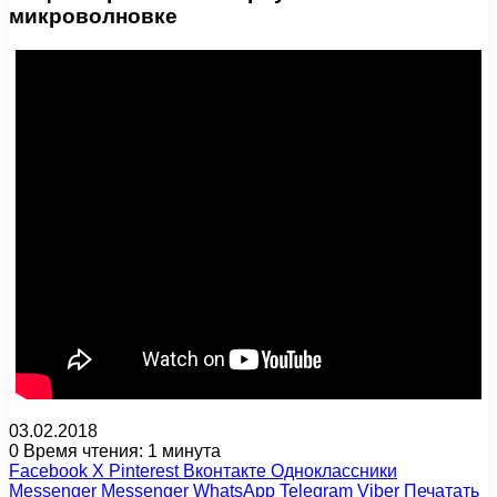
микроволновке
03.02.2018
0
Время чтения: 1 минута
Facebook
X
Pinterest
Вконтакте
Одноклассники
Messenger
Messenger
WhatsApp
Telegram
Viber
Печатать