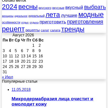
Облако меток
весны
2024
выбрать
вкусный
вкусного
вкусные
лета
модные
лучшие
идеальный
женщины
идеальное
приготовления
приготовить
особенности
отдых
отдыха
рецепт
тренды
рецепты
салат
салата
Август 2026
Пн
Вт
Ср
Чт
Пт
Сб
Вс
1
2
3
4
5
6
7
8
9
10
11
12
13
14
15
16
17
18
19
20
21
22
23
24
25
26
27
28
29
30
31
« Июл
Популярные статьи
11.05.2018
Микродермабразия лица очистит и
омолодит кожу