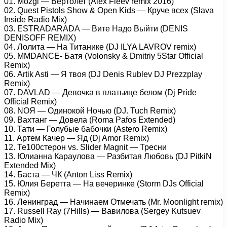
01. Mozgi — Вертолет (Alex Fleev remix 2016)
02. Quest Pistols Show & Open Kids — Круче всех (Slava
Inside Radio Mix)
03. ESTRADARADA — Вите Надо Выйти (DENIS
DENISOFF REMIX)
04. Лолита — На Титанике (DJ ILYA LAVROV remix)
05. MMDANCE- Батя (Volonsky & Dmitriy 5Star Official
Remix)
06. Artik Asti — Я твоя (DJ Denis Rublev DJ Prezzplay
Remix)
07. DAVLAD — Девочка в платьице белом (Dj Pride
Official Remix)
08. NOЯ — Одинокой Ночью (DJ. Tuch Remix)
09. Вахтанг — Довела (Roma Pafos Extended)
10. Тати — Голубые бабочки (Astero Remix)
11. Артем Качер — Яд (Dj Amor Remix)
12. Те100стерон vs. Slider Magnit — Тресни
13. Юлианна Караулова — Разбитая Любовь (DJ PitkiN
Extended Mix)
14. Баста — ЧК (Anton Liss Remix)
15. Юлия Беретта — На вечеринке (Storm DJs Official
Remix)
16. Ленинград — Начинаем Отмечать (Mr. Moonlight remix)
17. Russell Ray (7Hills) — Вавилова (Sergey Kutsuev
Radio Mix)