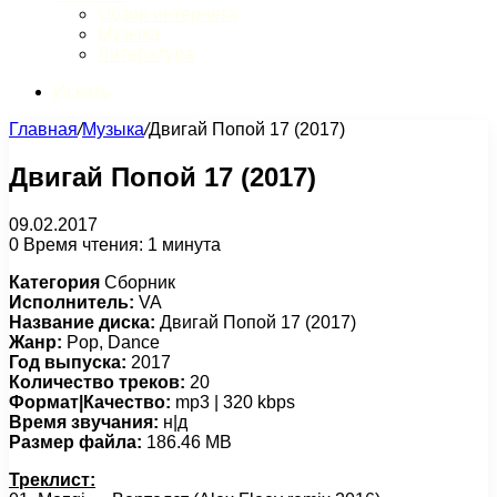
Обзор интернета
Музыка
Литература
Искать
Главная
/
Музыка
/
Двигай Попой 17 (2017)
Двигай Попой 17 (2017)
09.02.2017
0
Время чтения: 1 минута
Категория
Сборник
Исполнитель:
VA
Название диска:
Двигай Попой 17 (2017)
Жанр:
Pop, Dance
Год выпуска:
2017
Количество треков:
20
Формат|Качество:
mp3 | 320 kbps
Время звучания:
н|д
Размер файла:
186.46 MB
Треклист: