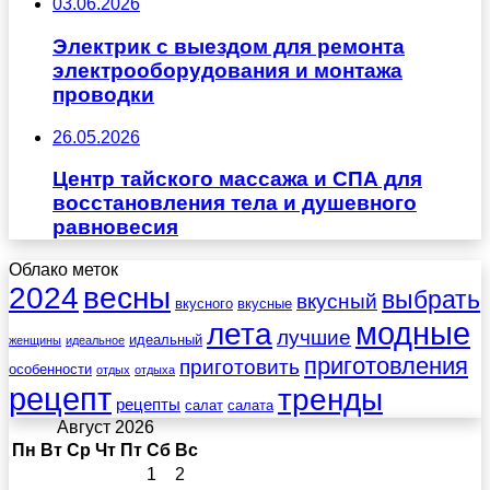
03.06.2026
Электрик с выездом для ремонта
электрооборудования и монтажа
проводки
26.05.2026
Центр тайского массажа и СПА для
восстановления тела и душевного
равновесия
Облако меток
весны
2024
выбрать
вкусный
вкусного
вкусные
лета
модные
лучшие
идеальный
женщины
идеальное
приготовления
приготовить
особенности
отдых
отдыха
рецепт
тренды
рецепты
салат
салата
Август 2026
Пн
Вт
Ср
Чт
Пт
Сб
Вс
1
2