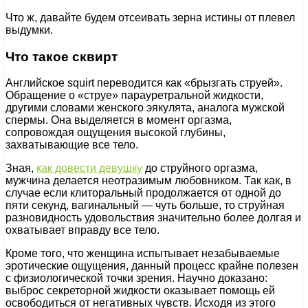
Что ж, давайте будем отсеивать зерна истины от плевел
выдумки.
Что такое сквирт
Английское squirt переводится как «брызгать струей».
Обращение о «струе» парауретральной жидкости,
другими словами женского эякулята, аналога мужской
спермы. Она выделяется в момент оргазма,
сопровождая ощущения высокой глубины,
захватывающие все тело.
Зная,
как довести девушку
до струйного оргазма,
мужчина делается неотразимым любовником. Так как, в
случае если клиторальный продолжается от одной до
пяти секунд, вагинальный — чуть больше, то струйная
разновидность удовольствия значительно более долгая и
охватывает вправду все тело.
Кроме того, что женщина испытывает незабываемые
эротические ощущения, данный процесс крайне полезен
с физиологической точки зрения. Научно доказано:
выброс секреторной жидкости оказывает помощь ей
освободиться от негативных чувств. Исходя из этого