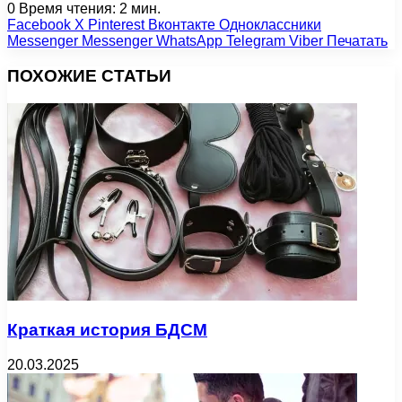
0
Время чтения: 2 мин.
Facebook
X
Pinterest
Вконтакте
Одноклассники
Messenger
Messenger
WhatsApp
Telegram
Viber
Печатать
ПОХОЖИЕ СТАТЬИ
Краткая история БДСМ
20.03.2025