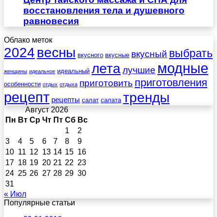
восстановления тела и душевного
равновесия
Облако меток
весны
2024
выбрать
вкусный
вкусного
вкусные
лета
модные
лучшие
идеальный
женщины
идеальное
приготовления
приготовить
особенности
отдых
отдыха
рецепт
тренды
рецепты
салат
салата
Август 2026
Пн
Вт
Ср
Чт
Пт
Сб
Вс
1
2
3
4
5
6
7
8
9
10
11
12
13
14
15
16
17
18
19
20
21
22
23
24
25
26
27
28
29
30
31
« Июл
Популярные статьи