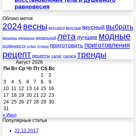
равновесия
Облако меток
весны
2024
выбрать
вкусный
вкусного
вкусные
лета
модные
лучшие
идеальный
женщины
идеальное
приготовления
приготовить
особенности
отдых
отдыха
рецепт
тренды
рецепты
салат
салата
Август 2026
Пн
Вт
Ср
Чт
Пт
Сб
Вс
1
2
3
4
5
6
7
8
9
10
11
12
13
14
15
16
17
18
19
20
21
22
23
24
25
26
27
28
29
30
31
« Июл
Популярные статьи
22.11.2017