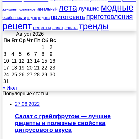
лета
модные
лучшие
идеальный
женщины
идеальное
приготовления
приготовить
особенности
отдых
отдыха
рецепт
тренды
рецепты
салат
салата
Август 2026
Пн
Вт
Ср
Чт
Пт
Сб
Вс
1
2
3
4
5
6
7
8
9
10
11
12
13
14
15
16
17
18
19
20
21
22
23
24
25
26
27
28
29
30
31
« Июл
Популярные статьи
27.06.2022
Салат с грейпфрутом — лучшие
рецепты и полезные свойства
цитрусового вкуса