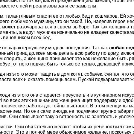
емыми. Но так же, как и прежде женщина желает, чтобы ее
 вместе с ней и реализовывали ее замыслы.
м, талантливым спасти ее от любых бед и кошмаров. Ей хоч
оего любимого мужчину, что он такой. Но, наделив героя 
 может разочароваться в своем выборе. Так как женщина тр
лименты, а вдруг мужчина изначально не владеет качествам
ь виновником всех бед.
 не характерную ему модель поведения. Так как
любая лед
анный принц должен мочь делать всю работу по дому, вклю
м спорить, а женщина принимает это как нежелание быть р
ебует от него подчас быть только ее тенью, делающей при
я из этого может тащить в дом котят, собачек, считая, что
спасти всех и оказать помощь всем. Пускай подкармливает
одя из этого она старается преуспеть и в кулинарном иску
 И во всех этих начинаниях женщина ищет поддержку и одоб
творческие работы достойны выставок. В этом женщины мак
растением. Но они сами иногда не подмечают крупногабари
тив. Они списывают такую ветреность на занятость и увле
стки. Они обязательно желают, чтобы их ребенок был сам
ьности. Это в полной мере объяснимое желание, поскольку