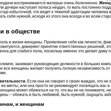
о неудачи воспринимаются матерью очень болезненно.
Женщи
ли дочери наступает полоса неудач, то мать постоянно под
есчур избыточной, что ведет к тяжелой адаптации человека
себя нужной, исходя из этого она всегда и во всем старае
и в обществе
оль в жизни женщины. Проявление себя как личности, фаво
 советуются, доверяют принятие ответственных решений, эт
енна для слабого пола, поскольку именно это делает даму 
 олимпе, занимают руководящие должности в больших комп
 не все женщины желают получить полную независимость от
ами.
твительности.
Если она не говорит о своих жаждах, это не 
 ее мечты, или она просто не рекомендует посвящать вас в
женщина может обижаться на то, что вы ее не понимаете, не
ины – обожать и быть любимой, быть нужной, ощущать забот
чинам, и женщинам