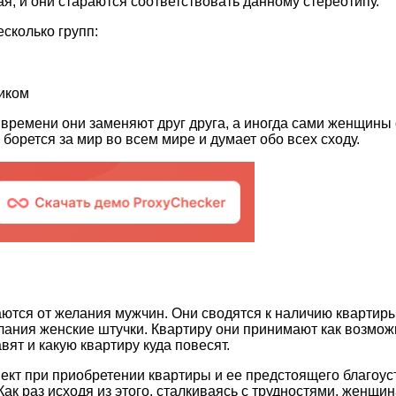
ная, и они стараются соответствовать данному стереотипу.
сколько групп:
иком
 времени они заменяют друг друга, а иногда сами женщины 
борется за мир во всем мире и думает обо всех сходу.
ются от желания мужчин. Они сводятся к наличию квартир
елания женские штучки. Квартиру они принимают как возмож
вят и какую квартиру куда повесят.
кт при приобретении квартиры и ее предстоящего благоуст
 раз исходя из этого, сталкиваясь с трудностями, женщина 