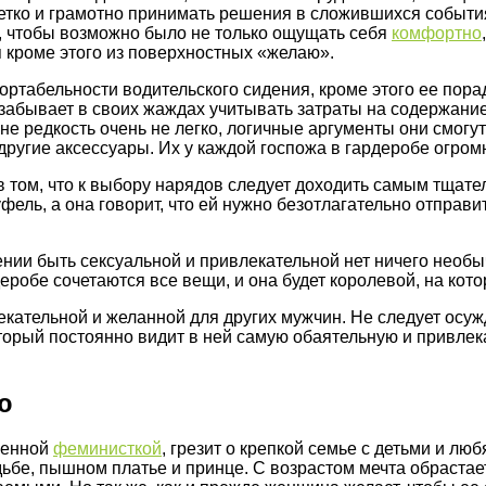
етко и грамотно принимать решения в сложившихся события
а, чтобы возможно было не только ощущать себя
комфортно
 кроме этого из поверхностных «желаю».
табельности водительского сидения, кроме этого ее пора
 забывает в своих жаждах учитывать затраты на содержание
е редкость очень не легко, логичные аргументы они смогут 
другие аксессуары. Их у каждой госпожа в гардеробе огром
 том, что к выбору нарядов следует доходить самым тщател
ель, а она говорит, что ей нужно безотлагательно отправит
ении быть сексуальной и привлекательной нет ничего необ
рдеробе сочетаются все вещи, и она будет королевой, на ко
кательной и желанной для других мужчин. Не следует осужд
торый постоянно видит в ней самую обаятельную и привлек
ю
женной
феминисткой
, грезит о крепкой семье с детьми и лю
дьбе, пышном платье и принце. С возрастом мечта обрастае