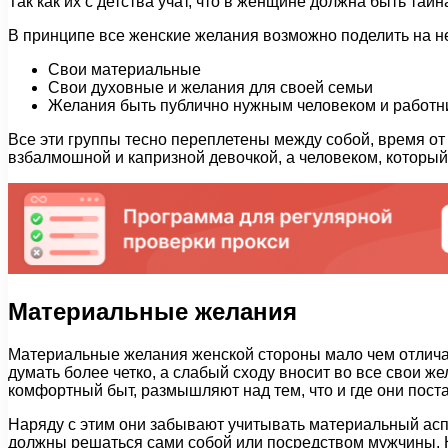
Так как их с детства учат, что в женщине должна быть тай
В принципе все женские желания возможно поделить на не
Свои материальные
Свои духовные и желания для своей семьи
Желания быть публично нужным человеком и работн
Все эти группы тесно переплетены между собой, время от
взбалмошной и капризной девочкой, а человеком, который 
Материальные желания
Материальные желания женской стороны мало чем отлича
думать более четко, а слабый сходу вносит во все свои ж
комфортный быт, размышляют над тем, что и где они поста
Наряду с этим они забывают учитывать материальный аспе
должны решаться сами собой или посредством мужчины. Как