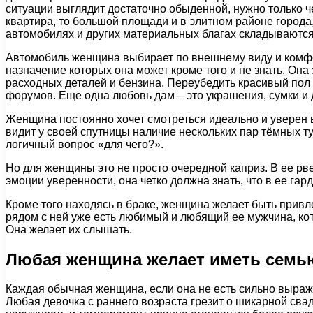
ситуации выглядит достаточно обыденной, нужно только ч
квартира, то большой площади и в элитном районе город
автомобилях и других материальных благах складываются
Автомобиль женщина выбирает по внешнему виду и комфор
назначение которых она может кроме того и не знать. Она
расходных деталей и бензина. Переубедить красивый пол н
форумов. Еще одна любовь дам – это украшения, сумки и 
Женщина постоянно хочет смотреться идеально и уверен в
видит у своей спутницы наличие нескольких пар тёмных туф
логичный вопрос «для чего?».
Но для женщины это не просто очередной каприз. В ее рв
эмоции уверенности, она четко должна знать, что в ее га
Кроме того находясь в браке, женщина желает быть привле
рядом с ней уже есть любимый и любящий ее мужчина, ко
Она желает их слышать.
Любая женщина желает иметь семь
Каждая обычная женщина, если она не есть сильно выра
Любая девочка с раннего возраста грезит о шикарной сва