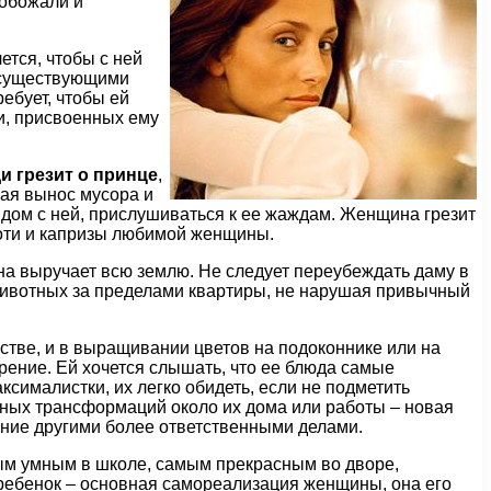
 обожали и
ется, чтобы с ней
несуществующими
ебует, чтобы ей
и, присвоенных ему
и грезит о принце
,
чая вынос мусора и
ядом с ней, прислушиваться к ее жаждам. Женщина грезит
хоти и капризы любимой женщины.
 она выручает всю землю. Не следует переубеждать даму в
 животных за пределами квартиры, не нарушая привычный
сстве, и в выращивании цветов на подоконнике или на
рение. Ей хочется слышать, что ее блюда самые
сималистки, их легко обидеть, если не подметить
тных трансформаций около их дома или работы – новая
чение другими более ответственными делами.
ым умным в школе, самым прекрасным во дворе,
 ребенок – основная самореализация женщины, она его