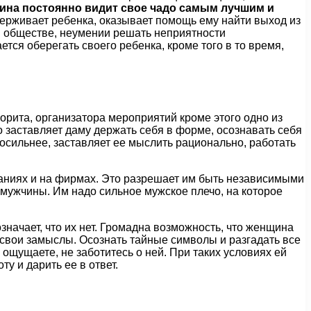
на постоянно видит свое чадо самым лучшим и
держивает ребенка, оказывает помощь ему найти выход из
 в обществе, неумении решать неприятности
тся оберегать своего ребенка, кроме того в то время,
рита, организатора мероприятий кроме этого одно из
о заставляет даму держать себя в форме, осознавать себя
посильнее, заставляет ее мыслить рационально, работать
аниях и на фирмах. Это разрешает им быть независимыми
 мужчины. Им надо сильное мужское плечо, на которое
означает, что их нет. Громадна возможность, что женщина
 свои замыслы. Осознать тайные символы и разгадать все
 ощущаете, не заботитесь о ней. При таких условиях ей
у и дарить ее в ответ.