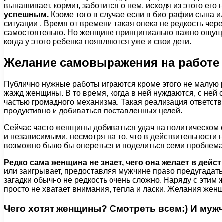
вынашивает, кормит, заботится о нем, исходя из этого ег
успешным.
Кроме того в случае если в биографии сына и
ситуации . Время от времени такая опека не редкость чер
самостоятельно. Но женщине принципиально важно ощущать 
когда у этого ребенка появляются уже и свои дети.
Желание самовыражения на работе 
Публично нужные работы играются кроме этого не малую р
жажд женщины. В то время, когда в ней нуждаются, с ней
частью громадного механизма. Такая реализация ответств
продуктивно и добиваться поставленных целей.
Сейчас часто женщины добиваться удач на политическом
и независимыми, несмотря на то, что в действительности
возможно было бы опереться и поделиться семи проблем
Редко сама женщина не знает, чего она желает в дейс
или заигрывает, предоставляя мужчине право предугадать
загадки обычно не редкость очень сложно. Наряду с этим 
просто не хватает внимания, тепла и ласки. Желания женщ
Чего хотят женщины? Смотреть всем:) И муж