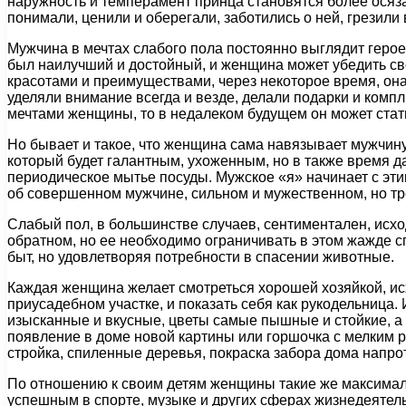
наружность и темперамент принца становятся более осяза
понимали, ценили и оберегали, заботились о ней, грезили
Мужчина в мечтах слабого пола постоянно выглядит герое
был наилучший и достойный, и женщина может убедить св
красотами и преимуществами, через некоторое время, она
уделяли внимание всегда и везде, делали подарки и комп
мечтами женщины, то в недалеком будущем он может стат
Но бывает и такое, что женщина сама навязывает мужчину
который будет галантным, ухоженным, но в также время д
периодическое мытье посуды. Мужское «я» начинает с эти
об совершенном мужчине, сильном и мужественном, но тр
Слабый пол, в большинстве случаев, сентиментален, исход
обратном, но ее необходимо ограничивать в этом жажде 
быт, но удовлетворяя потребности в спасении животные.
Каждая женщина желает смотреться хорошей хозяйкой, исх
приусадебном участке, и показать себя как рукодельница.
изысканные и вкусные, цветы самые пышные и стойкие, а 
появление в доме новой картины или горшочка с мелким 
стройка, спиленные деревья, покраска забора дома напро
По отношению к своим детям женщины такие же максимали
успешным в спорте, музыке и других сферах жизнедеятел