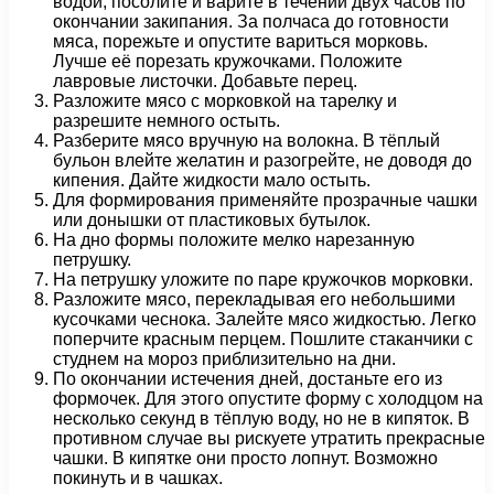
водой, посолите и варите в течении двух часов по
окончании закипания. За полчаса до готовности
мяса, порежьте и опустите вариться морковь.
Лучше её порезать кружочками. Положите
лавровые листочки. Добавьте перец.
Разложите мясо с морковкой на тарелку и
разрешите немного остыть.
Разберите мясо вручную на волокна. В тёплый
бульон влейте желатин и разогрейте, не доводя до
кипения. Дайте жидкости мало остыть.
Для формирования применяйте прозрачные чашки
или донышки от пластиковых бутылок.
На дно формы положите мелко нарезанную
петрушку.
На петрушку уложите по паре кружочков морковки.
Разложите мясо, перекладывая его небольшими
кусочками чеснока. Залейте мясо жидкостью. Легко
поперчите красным перцем. Пошлите стаканчики с
студнем на мороз приблизительно на дни.
По окончании истечения дней, достаньте его из
формочек. Для этого опустите форму с холодцом на
несколько секунд в тёплую воду, но не в кипяток. В
противном случае вы рискуете утратить прекрасные
чашки. В кипятке они просто лопнут. Возможно
покинуть и в чашках.