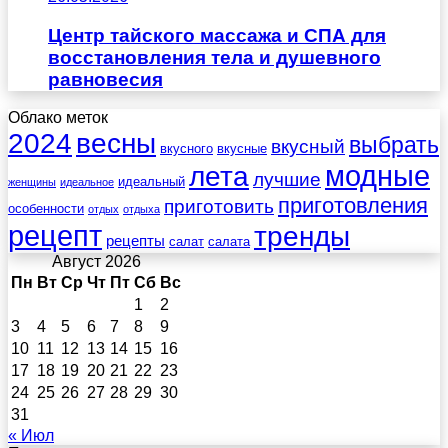
Центр тайского массажа и СПА для
восстановления тела и душевного
равновесия
Облако меток
весны
2024
выбрать
вкусный
вкусного
вкусные
лета
модные
лучшие
идеальный
женщины
идеальное
приготовления
приготовить
особенности
отдых
отдыха
рецепт
тренды
рецепты
салат
салата
Август 2026
Пн
Вт
Ср
Чт
Пт
Сб
Вс
1
2
3
4
5
6
7
8
9
10
11
12
13
14
15
16
17
18
19
20
21
22
23
24
25
26
27
28
29
30
31
« Июл