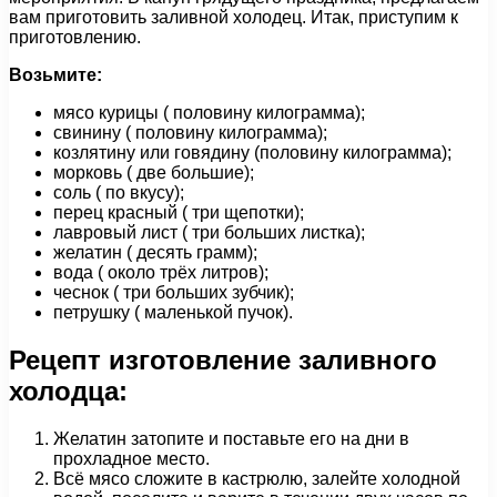
вам приготовить заливной холодец. Итак, приступим к
приготовлению.
Возьмите:
мясо курицы ( половину килограмма);
свинину ( половину килограмма);
козлятину или говядину (половину килограмма);
морковь ( две большие);
соль ( по вкусу);
перец красный ( три щепотки);
лавровый лист ( три больших листка);
желатин ( десять грамм);
вода ( около трёх литров);
чеснок ( три больших зубчик);
петрушку ( маленькой пучок).
Рецепт изготовление заливного
холодца:
Желатин затопите и поставьте его на дни в
прохладное место.
Всё мясо сложите в кастрюлю, залейте холодной