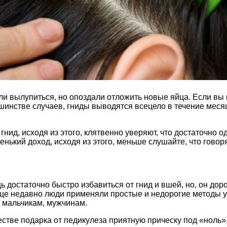
ели вылупиться, но опоздали отложить новые яйца. Если вы
ьшинстве случаев, гниды выводятся всецело в течение месяц
ид, исходя из этого, клятвенно уверяют, что достаточно одн
нький доход, исходя из этого, меньше слушайте, что говоря
 достаточно быстро избавиться от гнид и вшей, но, он дор
 Еще недавно люди применяли простые и недорогие методы 
т мальчикам, мужчинам.
честве подарка от педикулеза приятную прическу под «ноль»,