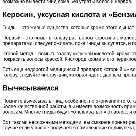
возможно вывести гнид дома без утраты волос и нервов.
Керосин, уксусная кислота и «Бензи
Гниды – это живые существа, которые кроме этого дышат. 
Первый – это помыть голову раствором керосина с маленьки
препаратами, следует ожидать, пока гниды вылупятся, и п
Второй метод – помыть голову уксусной кислотой, кроме 
покрасить волосы краской. Кислород кроме этого перекроет
Есть еще недорогой медицинский препарат, который «» все
голову, следуйте инструкции, которая идет с данным преп
Вычесываемся
Помните вычесывать гнид, особенно, по окончании того, к
более качественной работы, вы имеете возможность применя
волосам. Многие гниды будут «отклеиваться» от волос, и о
Вот такими несложными методами, вы сможете принят реше
случае если у вас не получается самолечение педикулеза, с