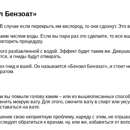
л Бензоат»
В случае если перекрыть им кислород, то они сдохнут. Это
м числом воды. Если вы пара раз это сделаете, то все вши 
овторить процедуру.
этого разбавленной с водой. Эффект будет таким же. Деву
ся, и гниды будут отмирать.
х гнид и вшей. Он называется «Бензил Бензоат», и стоит не
аратом.
ак вы помыли голову каким – или из вышеописанных способо
ть мокрую вату. Для этого, смочите вату в спирт или уксус
ставаться на вате.
ние свою неприятную проблему, наряду с этим, не отрыват
ледует обратиться к врачам, ну, или же, избавиться от воло