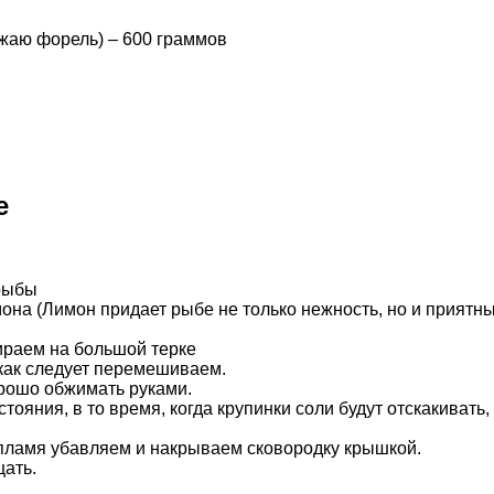
ожаю форель) – 600 граммов
е
 рыбы
она (Лимон придает рыбе не только нежность, но и приятны
ираем на большой терке
 как следует перемешиваем.
орошо обжимать руками.
ояния, в то время, когда крупинки соли будут отскакивать
, пламя убавляем и накрываем сковородку крышкой.
ать.