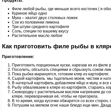
Продукты:
Филе любой рыбы, где меньше всего косточек ( я об
Куриное яйцо одно
Мука – хватит двух столовых ложек
Сок из половинки лимона
Три штуки среднего картофеля
Соль, специи по вашему вкусу
Растительное масло любое
Как приготовить филе рыбы в кляр
Приготовление:
Приготовить порционные куски, нарезав их из филе
Посолить, обсыпать специями и сбрызнуть соком лим
Пока рыбка маринуется, готовим кляр из картофеля:
Сырой картофель мы тщательно моем, чистим и нат
В натертый картофель добавляем яйцо и муку, и все
Рыбу обваливаем в кляре из картофеля, стараясь х
Сковородку с растительным маслом нагреваем до сост
кляре, переворачивая её, чтобы не пригорела.
В то время, когда кусочки обжарятся со всех сторон
Потушим на мелком огне наше блюдо еще мин. Двадц