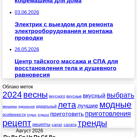
кофемашина для дома
03.06.2026
Электрик с выездом для ремонта
электрооборудования и монтажа
проводки
26.05.2026
Центр тайского массажа и СПА для
восстановления тела и душевного
равновесия
Облако меток
весны
2024
выбрать
вкусный
вкусного
вкусные
лета
модные
лучшие
идеальный
женщины
идеальное
приготовления
приготовить
особенности
отдых
отдыха
рецепт
тренды
рецепты
салат
салата
Август 2026