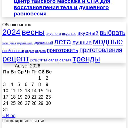
Центр тайского массажа и СПА для
восстановления тела и душевного
равновесия
Облако меток
весны
2024
выбрать
вкусный
вкусного
вкусные
лета
модные
лучшие
идеальный
женщины
идеальное
приготовления
приготовить
особенности
отдых
отдыха
рецепт
тренды
рецепты
салат
салата
Август 2026
Пн
Вт
Ср
Чт
Пт
Сб
Вс
1
2
3
4
5
6
7
8
9
10
11
12
13
14
15
16
17
18
19
20
21
22
23
24
25
26
27
28
29
30
31
« Июл
Популярные статьи