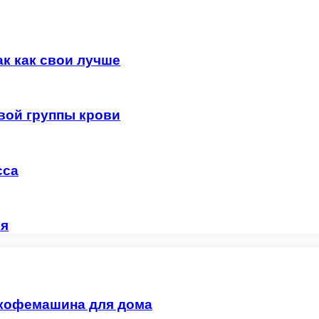
ак как свои лучше
вой группы крови
сса
ия
 кофемашина для дома