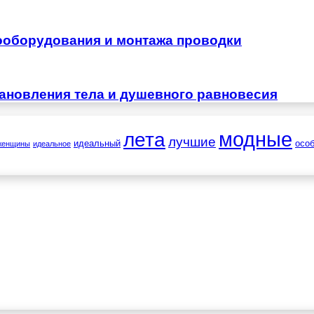
ооборудования и монтажа проводки
тановления тела и душевного равновесия
лета
модные
лучшие
идеальный
осо
женщины
идеальное