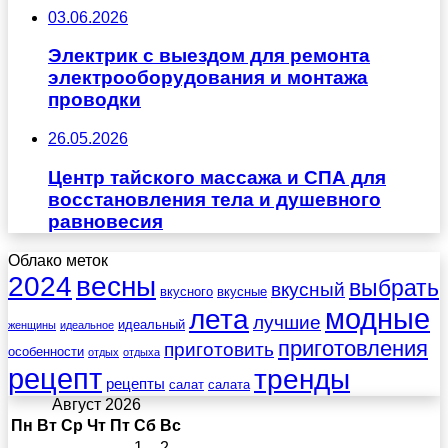
03.06.2026
Электрик с выездом для ремонта
электрооборудования и монтажа
проводки
26.05.2026
Центр тайского массажа и СПА для
восстановления тела и душевного
равновесия
Облако меток
весны
2024
выбрать
вкусный
вкусного
вкусные
лета
модные
лучшие
идеальный
женщины
идеальное
приготовления
приготовить
особенности
отдых
отдыха
рецепт
тренды
рецепты
салат
салата
Август 2026
Пн
Вт
Ср
Чт
Пт
Сб
Вс
1
2