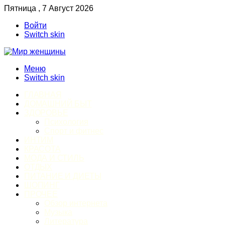
Пятница , 7 Август 2026
Войти
Switch skin
Меню
Switch skin
ГЛАВНАЯ
ДОМАШНИЙ БЫТ
ЗДОРОВЬЕ
Психология
Спорт и фитнес
ИНТИМ
КРАСОТА
МОДА И СТИЛЬ
ОТДЫХ
ПИТАНИЕ И ДИЕТЫ
ШОПИНГ
ПРОЧЕЕ
Обзор интернета
Музыка
Литература