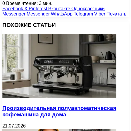
0
Время чтения: 3 мин.
Facebook
X
Pinterest
Вконтакте
Одноклассники
Messenger
Messenger
WhatsApp
Telegram
Viber
Печатать
ПОХОЖИЕ СТАТЬИ
Производительная полуавтоматическая
кофемашина для дома
21.07.2026