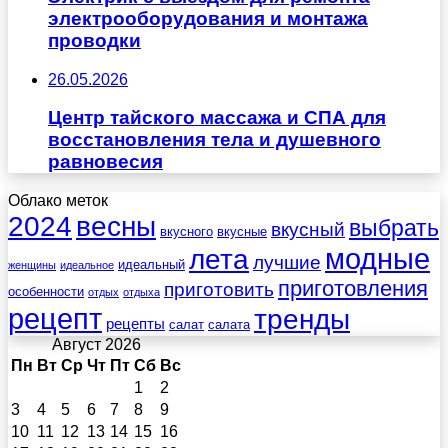
электрооборудования и монтажа
проводки
26.05.2026
Центр тайского массажа и СПА для
восстановления тела и душевного
равновесия
Облако меток
весны
2024
выбрать
вкусный
вкусного
вкусные
лета
модные
лучшие
идеальный
женщины
идеальное
приготовления
приготовить
особенности
отдых
отдыха
рецепт
тренды
рецепты
салат
салата
Август 2026
Пн
Вт
Ср
Чт
Пт
Сб
Вс
1
2
3
4
5
6
7
8
9
10
11
12
13
14
15
16