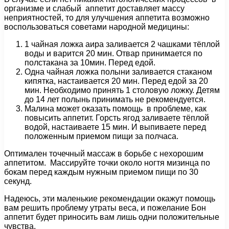
организме и слабый аппетит доставляет массу
неприятностей, то для улучшения аппетита возможно
воспользоваться советами народной медицины:
1 чайная ложка аира заливается 2 чашками тёплой
воды и варится 20 мин. Отвар принимается по
полстакана за 10мин. Перед едой.
Одна чайная ложка полыни заливается стаканом
кипятка, настаивается 20 мин. Перед едой за 20
мин. Необходимо принять 1 столовую ложку. Детям
до 14 лет полынь принимать не рекомендуется.
Малина может оказать помощь в проблеме, как
повысить аппетит. Горсть ягод заливаете тёплой
водой, настаиваете 15 мин. И выпиваете перед
положенным приемом пищи за полчаса.
Оптимален точечный массаж в борьбе с нехорошим
аппетитом. Массируйте точки около ногтя мизинца по
бокам перед каждым нужным приемом пищи по 30
секунд.
Надеюсь, эти маленькие рекомендации окажут помощь
вам решить проблему утраты веса, и пожелание Бон
аппетит будет приносить вам лишь одни положительные
чувства.