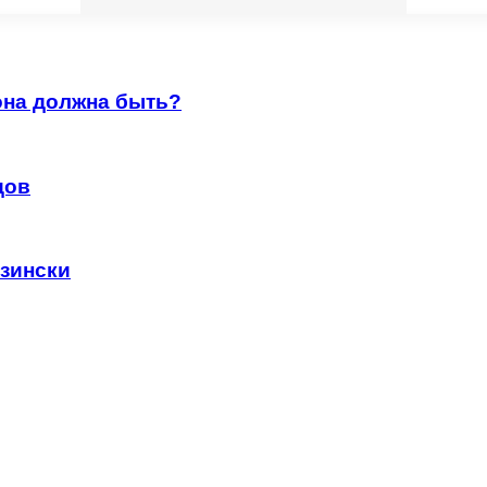
она должна быть?
дов
узински