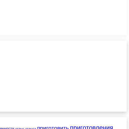
приготовления
приготовить
бенности
отдых
отдыха