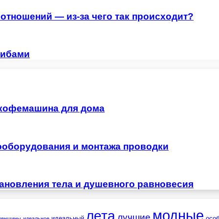
отношений — из-за чего так происходит?
рибами
 кофемашина для дома
ооборудования и монтажа проводки
тановления тела и душевного равновесия
лета
модные
лучшие
идеальный
осо
женщины
идеальное