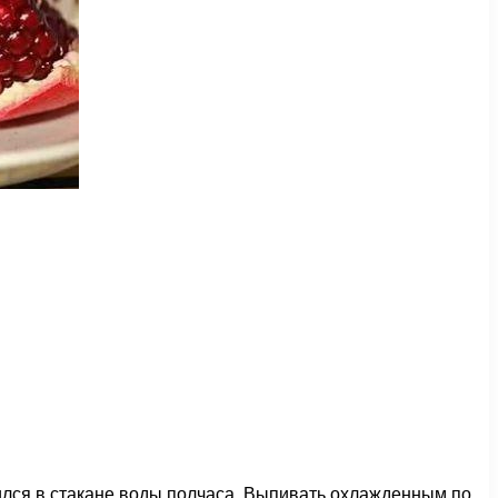
ился в стакане воды полчаса. Выпивать охлажденным по