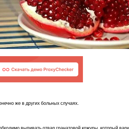
онечно же в других больных случаях.
еобходимо выпивать отвар гранатовой кожуры, который вар