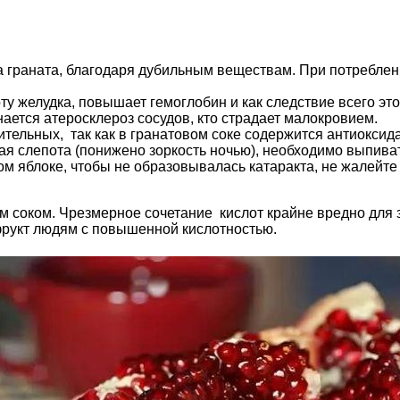
 граната, благодаря дубильным веществам. При потреблен
ту желудка, повышает гемоглобин и как следствие всего эт
ается атеросклероз сосудов, кто страдает малокровием.
ельных, так как в гранатовом соке содержится антиоксидан
ая слепота (понижено зоркость ночью), необходимо выпивать
ом яблоке, чтобы не образовывалась катаракта, не жалейте
м соком. Чрезмерное сочетание кислот крайне вредно для з
фрукт людям с повышенной кислотностью.