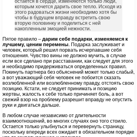
остается в сердце, изменяются только люди,
которым хочется дарить свое тепло. Исходя из
этого радоваться жизни необходимо хотя бы
чтобы в будущем вправду встретить свою
вторую половинку и поделиться с ней
накопленным эмоцией нежности.
Пятое правило –
дарим себе подарки, изменяемся к
лучшему, ценим перемены
. Подарка заслуживает и
человек, который решил порвать исчерпавшие себя
отношения. Чувство вины не должно мучить, в случае
если все сделано при расставании, как следует для этого
и необходимо придерживаться определенных правил.
Покинуть партнера без объяснений может только слабый,
а вот уважающий себя человек не побоится сказать
возлюбленной или возлюбленному правду, отстоять свою
позицию. Кстати, не следует принимать и позицию
жертвы, жалость к себе только причиняет боль, а вот
свежий взор на проблему разрешит вправду не опустить
руки и двигаться дальше.
В любом случае независимо от длительности
взаимоотношений, во многих случаях оно того стоило.
Остается только улыбнуться и перевернуть страницу,
поскольку впереди всех ожидает в обязательном порядке