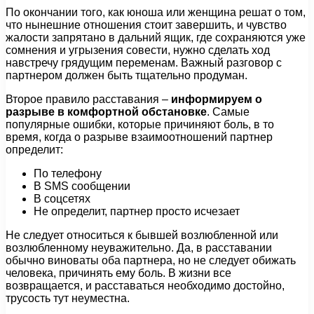
По окончании того, как юноша или женщина решат о том,
что нынешние отношения стоит завершить, и чувство
жалости запрятано в дальний ящик, где сохраняются уже
сомнения и угрызения совести, нужно сделать ход
навстречу грядущим переменам. Важный разговор с
партнером должен быть тщательно продуман.
Второе правило расставания –
информируем о
разрыве в комфортной обстановке
. Самые
популярные ошибки, которые причиняют боль, в то
время, когда о разрыве взаимоотношений партнер
определит:
По телефону
В SMS сообщении
В соцсетях
Не определит, партнер просто исчезает
Не следует относиться к бывшей возлюбленной или
возлюбленному неуважительно. Да, в расставании
обычно виноваты оба партнера, но не следует обижать
человека, причинять ему боль. В жизни все
возвращается, и расставаться необходимо достойно,
трусость тут неуместна.