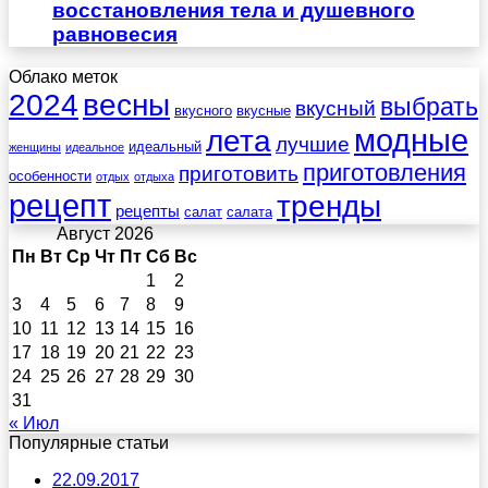
восстановления тела и душевного
равновесия
Облако меток
весны
2024
выбрать
вкусный
вкусного
вкусные
лета
модные
лучшие
идеальный
женщины
идеальное
приготовления
приготовить
особенности
отдых
отдыха
рецепт
тренды
рецепты
салат
салата
Август 2026
Пн
Вт
Ср
Чт
Пт
Сб
Вс
1
2
3
4
5
6
7
8
9
10
11
12
13
14
15
16
17
18
19
20
21
22
23
24
25
26
27
28
29
30
31
« Июл
Популярные статьи
22.09.2017