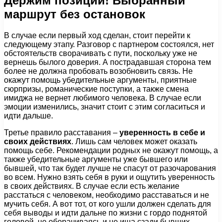
Держим позиции! Выбранный
маршрут без остановок
В случае если первый ход сделан, стоит перейти к
следующему этапу. Разговор с партнером состоялся, нет
обстоятельств сворачивать с пути, поскольку уже не
вернешь былого доверия. А пострадавшая сторона тем
более не должна пробовать возобновить связь. Не
окажут помощь убедительные аргументы, приятные
сюрпризы, романические поступки, а также смена
имиджа не вернет любимого человека. В случае если
эмоции изменились, значит стоит с этим согласиться и
идти дальше.
Третье правило расставания –
уверенность в себе и
своих действиях
. Лишь сам человек может оказать
помощь себе. Рекомендации родных не окажут помощь, а
также убедительные аргументы уже бывшего или
бывшей, что так будет лучше не спасут от разочарования
во всем. Нужно взять себя в руки и ощутить уверенность
в своих действиях. В случае если есть желание
расстаться с человеком, необходимо расставаться и не
мучить себя. А вот тот, от кого ушли должен сделать для
себя выводы и идти дальне по жизни с гордо поднятой
головой, не оборачиваясь и не ища сзади бывших,